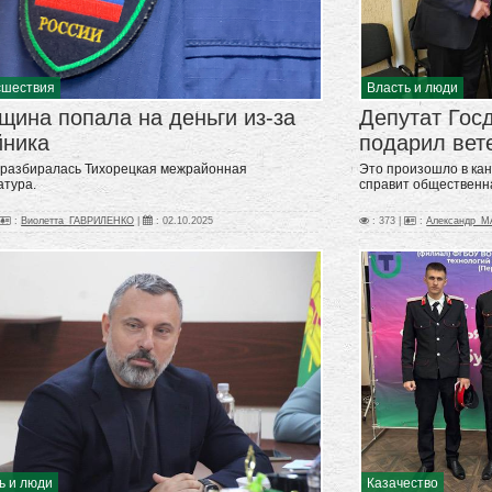
сшествия
Власть и люди
ина попала на деньги из-за
Депутат Гос
йника
подарил вет
 разбиралась Тихорецкая межрайонная
Это произошло в кан
атура.
справит общественна
:
Виолетта_ГАВРИЛЕНКО
|
:
02.10.2025
: 373 |
:
Александр_
ь и люди
Казачество