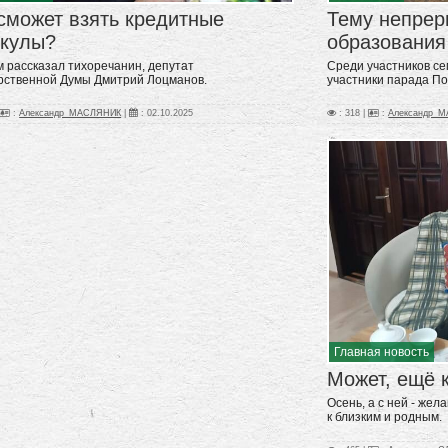
сможет взять кредитные
Тему непрер
икулы?
образования
м рассказал тихоречанин, депутат
Среди участников се
рственной Думы Дмитрий Лоцманов.
участники парада П
:
Александр_МАСЛЯНИК
|
:
02.10.2025
: 318 |
:
Александр_
Главная новость
Может, ещё 
Осень, а с ней - жел
к близким и родным.