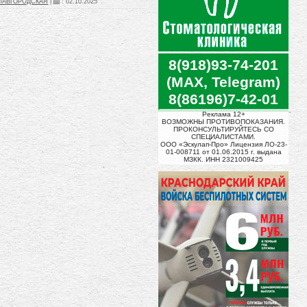
СЛАВГОРОДСКАЯ
|
:
02.10.2025
8(918)93-74-201
(MAX, Telegram)
8(86196)7-42-01
Реклама 12+
ВОЗМОЖНЫ ПРОТИВОПОКАЗАНИЯ.
ПРОКОНСУЛЬТИРУЙТЕСЬ СО
СПЕЦИАЛИСТАМИ.
ООО «Эскулап-Про» Лицензия ЛО-23-
01-008711 от 01.06.2015 г. выдана
МЗКК. ИНН 2321009425