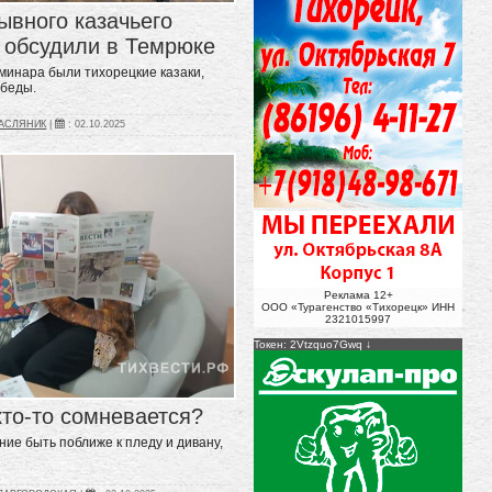
ывного казачьего
 обсудили в Темрюке
минара были тихорецкие казаки,
обеды.
МАСЛЯНИК
|
:
02.10.2025
Реклама 12+
ООО «Турагенство «Тихорецк» ИНН
2321015997
Токен: 2Vtzquo7Gwq
кто-то сомневается?
ание быть поближе к пледу и дивану,