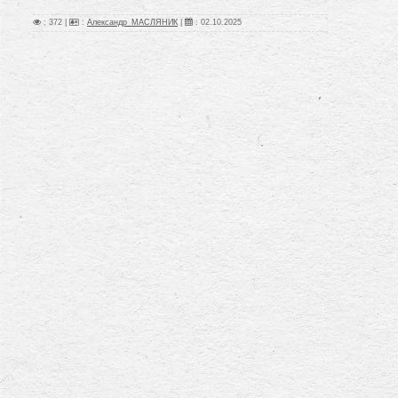
: 372 |
:
Александр_МАСЛЯНИК
|
:
02.10.2025