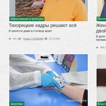
Прои
Образование и культура
Женщ
Тихорецкие кадры решают всё
дво
И ценятся даже в столице края!
В деле
: 651 |
:
Регина_СТЕПАНЯК
|
:
02.10.2025
прокур
: 688 |
Здоровье
Власт