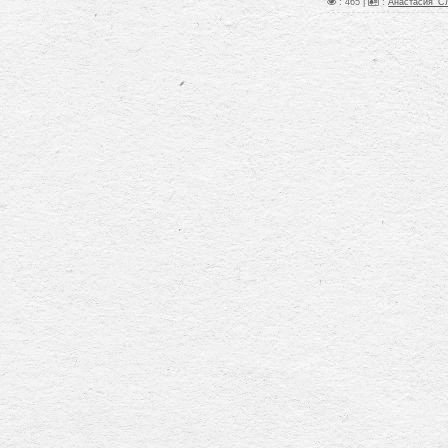
: 465 |
:
Анастасия_