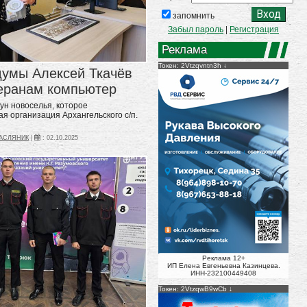
запомнить
Забыл пароль
|
Регистрация
Реклама
Токен: 2Vtzqvntn3h
думы Алексей Ткачёв
еранам компьютер
ун новоселья, которое
я организация Архангельского с/п.
МАСЛЯНИК
|
:
02.10.2025
Реклама 12+
ИП Елена Евгеньевна Казинцева.
ИНН-232100449408
Токен: 2VtzqwB9wCb