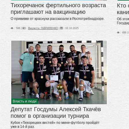
Тихоречанок фертильного возраста
Кто 
приглашают на вакцинацию
кан
О прививке от краснухи рассказали в Роспотребнадзоре.
Об это
Госуда
: 598 |
:
Виолетта_ГАВРИЛЕНКО
|
:
02.10.2025
: 486 |
Власть и люди
Депутат Госдумы Алексей Ткачёв
помог в организации турнира
Кубок «Тихорецких вестей» по мини-футболу пройдёт
уже в 14-й раз.