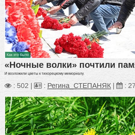
Как это было
«Ночные волки» почтили пам
И возложили цветы к тихорецкому мемориалу.
: 502 |
:
Регина_СТЕПАНЯК
|
:
2