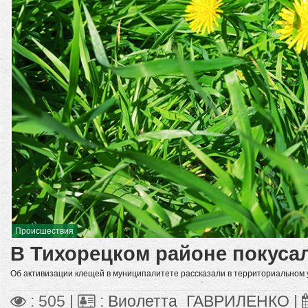
Происшествия
В Тихорецком районе покуса
Об активизации клещей в муниципалитете рассказали в территориальном
: 505 |
:
Виолетта_ГАВРИЛЕНКО
|