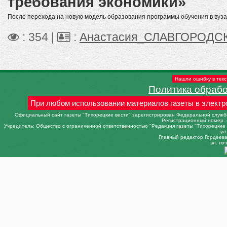
требования экономики»
После перехода на новую модель образования программы обучения в вуза
: 354 |
:
Анастасия_СЛАВГОРОДС
Нашли ошибку в текс
Политика обраб
При любом использовании материалов газеты в электр
Официальный сайт газеты "Тихорецкие вести" зарегистрирован Федеральной службо
Регистрационный номер: 
Учредитель: Общество с ограниченной ответственностью "Редакция газеты "Тихорецкие в
ул
Главный редактор Гордеева 
эл. поч