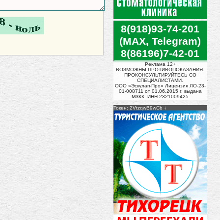
8(918)93-74-201
(MAX, Telegram)
8(86196)7-42-01
Реклама 12+
ВОЗМОЖНЫ ПРОТИВОПОКАЗАНИЯ.
ПРОКОНСУЛЬТИРУЙТЕСЬ СО
СПЕЦИАЛИСТАМИ.
ООО «Эскулап-Про» Лицензия ЛО-23-
01-008711 от 01.06.2015 г. выдана
МЗКК. ИНН 2321009425
Токен: 2VtzqwB9wCb