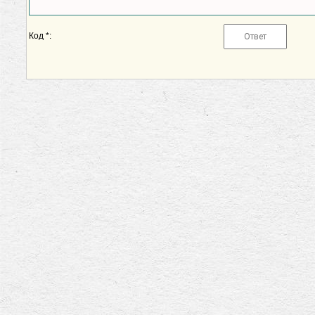
Код *: