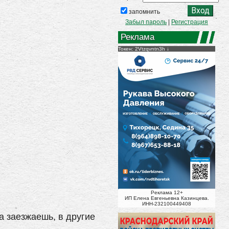
запомнить
Забыл пароль
|
Регистрация
Реклама
Токен: 2Vtzqvntn3h
Реклама 12+
ИП Елена Евгеньевна Казинцева.
ИНН-232100449408
а заезжаешь, в другие