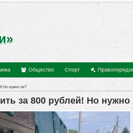
и»
мика
Общество
Спорт
Правопорядо
й! Но нужно ли?
ть за 800 рублей! Но нужно