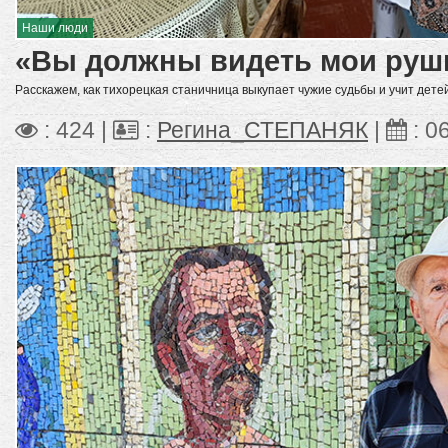
Наши люди
«Вы должны видеть мои руш
Расскажем, как тихорецкая станичница выкупает чужие судьбы и учит дете
: 424 |
:
Регина_СТЕПАНЯК
|
:
0