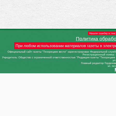
Нашли ошибку в текс
Политика обраб
При любом использовании материалов газеты в электр
Официальный сайт газеты "Тихорецкие вести" зарегистрирован Федеральной службо
Регистрационный номер: 
Учредитель: Общество с ограниченной ответственностью "Редакция газеты "Тихорецкие в
ул
Главный редактор Гордеева 
эл. поч