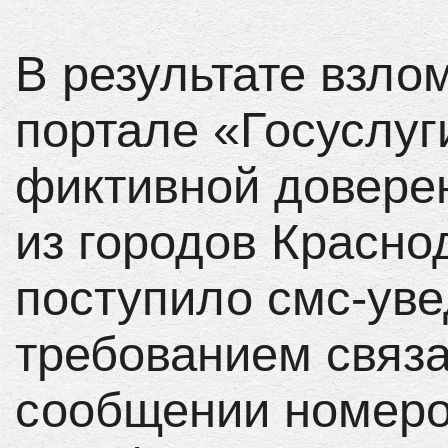
В результате взло
портале «Госуслу
фиктивной довере
из городов Красно
поступило смс-ув
требованием связа
сообщении номеро