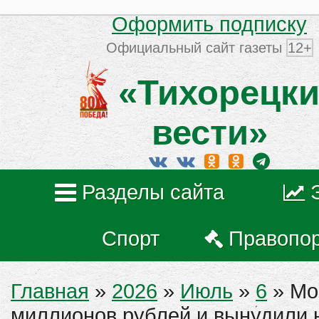
Оформить подписку
Официальный сайт газеты
12+
«Тихорецки
вести»
Разделы сайта
Спорт
Правопо
Главная
»
2026
»
Июль
»
6
» Мо
миллионов рублей и вынудили 