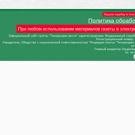
Нашли ошибку в текс
Политика обраб
При любом использовании материалов газеты в электр
Официальный сайт газеты "Тихорецкие вести" зарегистрирован Федеральной службо
Регистрационный номер: 
Учредитель: Общество с ограниченной ответственностью "Редакция газеты "Тихорецкие в
ул
Главный редактор Гордеева 
эл. поч