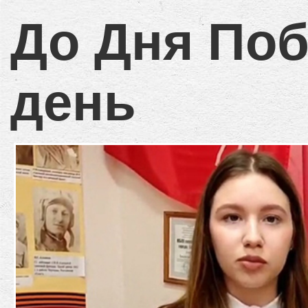
До Дня По
день