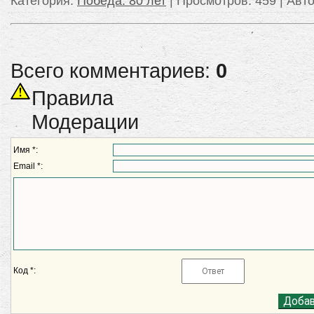
Категория
:
Победа: 80 лет
|
Просмотров
: 459 |
Авт
Всего комментариев:
0
Правила
Модерации
Имя *:
Email *:
Код *: