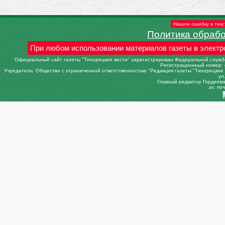
Нашли ошибку в текс
Политика обраб
При любом использовании материалов газеты в электр
Официальный сайт газеты "Тихорецкие вести" зарегистрирован Федеральной службо
Регистрационный номер: 
Учредитель: Общество с ограниченной ответственностью "Редакция газеты "Тихорецкие в
ул
Главный редактор Гордеева 
эл. поч