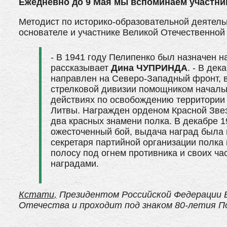
Ежедневно до 9 Мая мы вспоминаем участни
Методист по историко-образовательной деятель
основателе и участнике Великой Отечественно
- В 1941 году Пелипенко был назначен 
рассказывает
Дина ЧУПРИНДА
. - В де
направлен на Северо-Западный фронт, в
стрелковой дивизии помощником начальн
действиях по освобождению территории 
Литвы. Награжден орденом Красной Звез
два красных знамени полка. В декабре 1
ожесточенный бой, выдача наград была
секретаря партийной организации полка 
полосу под огнем противника и своих ча
наградами.
Кстати,
Президентом Российской Федерации В
Отечества и проходит под знаком 80-летия П