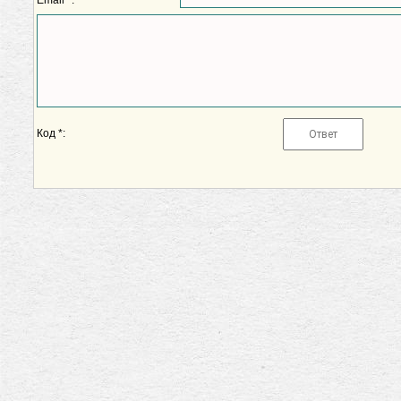
Email *:
Код *: