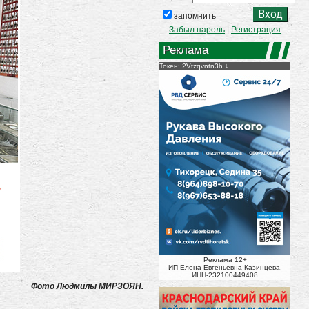
запомнить
Забыл пароль
|
Регистрация
Реклама
Токен: 2Vtzqvntn3h
Реклама 12+
ИП Елена Евгеньевна Казинцева.
ИНН-232100449408
Фото Людмилы МИРЗОЯН.