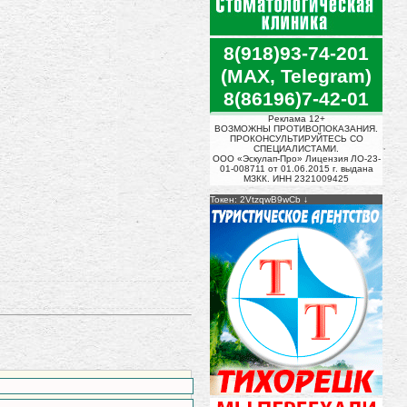
8(918)93-74-201
(MAX, Telegram)
8(86196)7-42-01
Реклама 12+
ВОЗМОЖНЫ ПРОТИВОПОКАЗАНИЯ.
ПРОКОНСУЛЬТИРУЙТЕСЬ СО
СПЕЦИАЛИСТАМИ.
ООО «Эскулап-Про» Лицензия ЛО-23-
01-008711 от 01.06.2015 г. выдана
МЗКК. ИНН 2321009425
Токен: 2VtzqwB9wCb