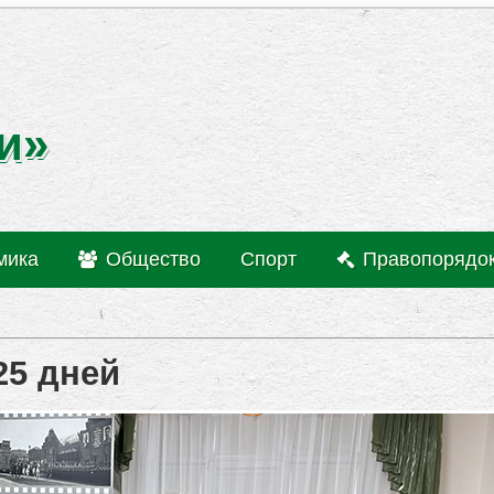
и»
мика
Общество
Спорт
Правопорядо
25 дней