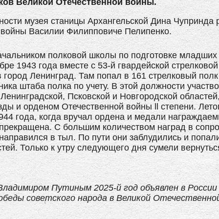
ков Великой Отечественной войны.
ности музея станицы Архангельской Дина Чупринда р
й войны Василии Филипповиче Пелипенко.
начальником полковой школы по подготовке младших 
кабре 1943 года вместе с 53-й гвардейской стрелково
 город Ленинград. Там попал в 161 стрелковый полк
ика штаба полка по учету. В этой должности участв
Ленинградской, Псковской и Новгородской областей,
ды и орденом Отечественной войны ll степени. Лето
944 года, когда вручал ордена и медали награждаем
 прекращена. С большим количеством наград в сопр
направился в тыл. По пути они заблудились и попал
стей. Только к утру следующего дня сумели вернутьс
ладимиром Путиным 2025-й год объявлен в России
обеды советского народа в Великой Отечественной