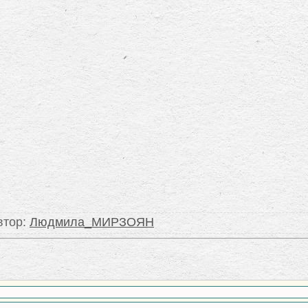
втор
:
Людмила_МИРЗОЯН