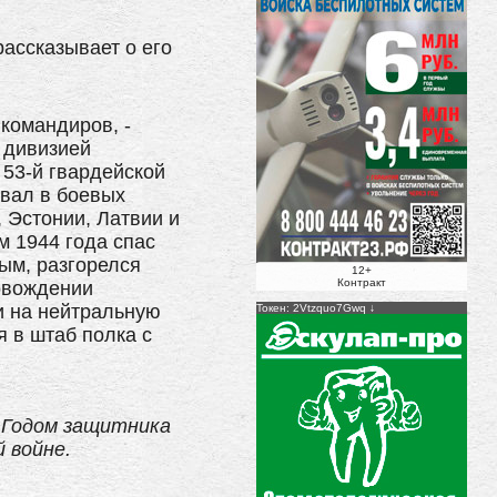
ассказывает о его
командиров, -
й дивизией
 53-й гвардейской
овал в боевых
 Эстонии, Латвии и
м 1944 года спас
ым, разгорелся
12+
Контракт
овождении
и на нейтральную
Токен: 2Vtzquo7Gwq
я в штаб полка с
 Годом защитника
 войне.