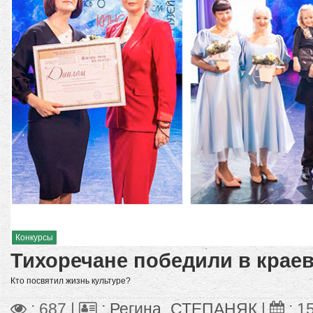
Конкурсы
Тихоречане победили в крае
Кто посвятил жизнь культуре?
: 687 |
:
Регина_СТЕПАНЯК
|
:
1