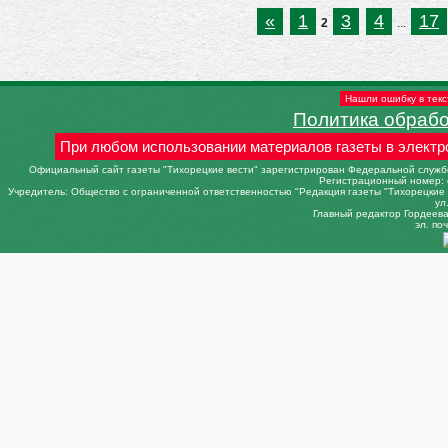
«
1
3
4
17
2
...
Нашли ошибку в текс
Политика обраб
При любом использовании материалов газеты в электр
Официальный сайт газеты "Тихорецкие вести" зарегистрирован Федеральной службо
Регистрационный номер: 
Учредитель: Общество с ограниченной ответственностью "Редакция газеты "Тихорецкие в
ул
Главный редактор Гордеева 
эл. поч