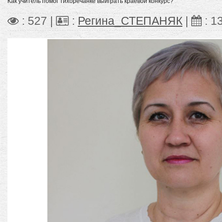
Как учитель помог тихоречанке выиграть краевой конкурс?
: 527 |
:
Регина_СТЕПАНЯК
|
:
13