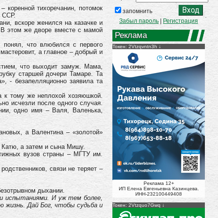
– коренной тихоречанин, потомок
запомнить
 ССР.
Забыл пароль
|
Регистрация
ани, вскоре женился на казачке и
 В этом же дворе вместе с мамой
Реклама
у понял, что влюбился с первого
Токен: 2Vtzqvntn3h
 мастеровит, а главное – добрый и
тием, что выходит замуж. Мама,
рубку старшей дочери Тамаре. Та
», - безапелляционно заявила та
а к тому же неплохой хозяюшкой.
но исчезли после одного случая.
нии, одно имя – Валя, Валенька,
ановых, а Валентина – «золотой»
 Катю, а затем и сына Мишу.
стижных вузов страны – МГТУ им.
родственников, связи не теряет –
Реклама 12+
ИП Елена Евгеньевна Казинцева.
 безотрывном дыхании.
ИНН-232100449408
 и испытаниями. И уж тем более,
ю жизнь. Дай Бог, чтобы судьба и
Токен: 2Vtzquo7Gwq