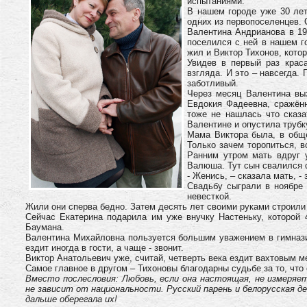
испытаниями.
В нашем городе уже 30 лет
одних из первопоселенцев.
Валентина Андрианова в 198
поселился с ней в нашем г
жил и Виктор Тихонов, кото
Увидев в первый раз краса
взгляда. И это – навсегда.
заботливый.
Через месяц Валентина вы
Евдокия Фадеевна, сражённ
тоже не нашлась что сказа
Валентине и опустила трубк
Мама Виктора была, в обще
Только зачем торопиться, 
Ранним утром мать вдруг у
Валюша. Тут сын свалился с
- Женись, – сказала мать, - 
Свадьбу сыграли в ноябре 
невесткой.
Жили они сперва бедно. Затем десять лет своими руками строили 
Сейчас Екатерина подарила им уже внучку Настеньку, которой 
Баумана.
Валентина Михайловна пользуется большим уважением в гимназии
ездит иногда в гости, а чаще - звонит.
Виктор Анатольевич уже, считай, четверть века ездит вахтовым м
Самое главное в другом – Тихоновы благодарны судьбе за то, что
Вместо послесловия: Любовь, если она настоящая, не измеряе
не зависит от национальности. Русский парень и белорусская д
дальше оберегала их!