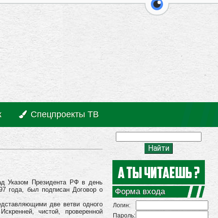
перейти на ве
к
Спецпроекты ТВ
ад Указом Президента РФ в день
97 года, был подписан Договор о
Форма входа
едставляющими две ветви одного
Логин:
Искренней, чистой, проверенной
Пароль: