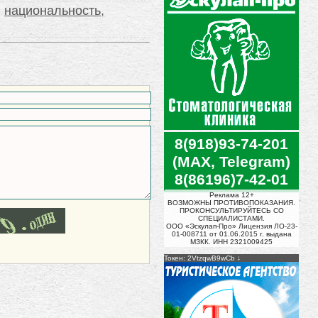
,
национальность
,
8(918)93-74-201
(MAX, Telegram)
8(86196)7-42-01
Реклама 12+
ВОЗМОЖНЫ ПРОТИВОПОКАЗАНИЯ.
ПРОКОНСУЛЬТИРУЙТЕСЬ СО
СПЕЦИАЛИСТАМИ.
ООО «Эскулап-Про» Лицензия ЛО-23-
01-008711 от 01.06.2015 г. выдана
МЗКК. ИНН 2321009425
Токен: 2VtzqwB9wCb