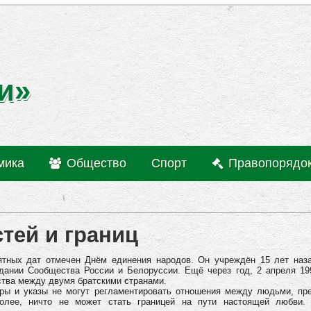
и»
мика
Общество
Спорт
Правопорядо
тей и границ
ятных дат отмечен Днём единения народов. Он учреждён 15 лет наз
дании Сообщества России и Белоруссии. Ещё через год, 2 апреля 19
ства между двумя братскими странами.
оры и указы не могут регламентировать отношения между людьми, пр
олее, ничто не может стать границей на пути настоящей любви. 