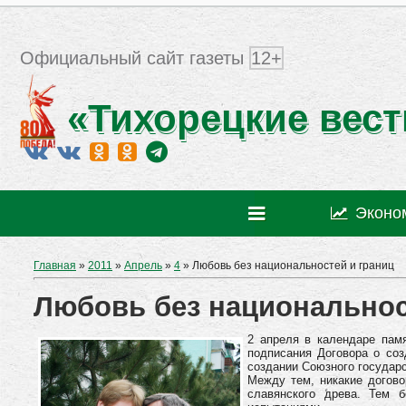
Официальный сайт газеты
12+
«Тихорецкие вест
Эконо
Главная
»
2011
»
Апрель
»
4
» Любовь без национальностей и границ
Любовь без национальнос
2 апреля в календаре пам
подписания Договора о соз
создании Союзного государ
Между тем, никакие догов
славянского древа. Тем б