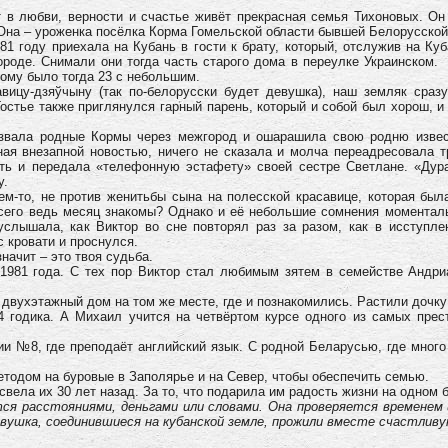
 в любви, верности и счастье живёт прекрасная семья Тихоновых. Он 
 Она – уроженка посёлка Корма Гомельской области бывшей Белорусской
1 году приехала на Кубань в гости к брату, который, отслужив на Куб
ороде. Снимали они тогда часть старого дома в переулке Украинском.
рому было тогда 23 с небольшим.
вицу-дзяўчыну (так по-белорусски будет девушка), наш земляк сраз
 Гостье также приглянулся гарный парень, который и собой был хорош, и
звала родные Кормы через межгород и ошарашила свою родню извес
ая внезапной новостью, ничего не сказала и молча переадресовала т
ть и передала «телефонную эстафету» своей сестре Светлане. «Дура
у.
м-то, не против женитьбы сына на полесской красавице, которая был
всего ведь месяц знакомы? Однако и её небольшие сомнения моменталь
слышала, как Виктор во сне повторял раз за разом, как в исступле
 кровати и проснулся.
значит – это твоя судьба.
1981 года. С тех пор Виктор стал любимым зятем в семействе Андри
двухэтажный дом на том же месте, где и познакомились. Растили дочку
4 годика. А Михаил учится на четвёртом курсе одного из самых пре
 №8, где преподаёт английский язык. С родной Беларусью, где много 
етодом на буровые в Заполярье и на Север, чтобы обеспечить семью.
 свела их 30 лет назад. За то, что подарила им радость жизни на одном
тся расстояниями, деньгами или словами. Она проверяется временем
евушка, соединившиеся на кубанской земле, прожили вместе счастливу