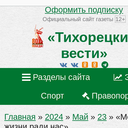
Оформить подписку
Официальный сайт газеты
12+
«Тихорецки
вести»
Разделы сайта
Спорт
Правопо
Главная
»
2024
»
Май
»
23
» «М
жизни ради нас»