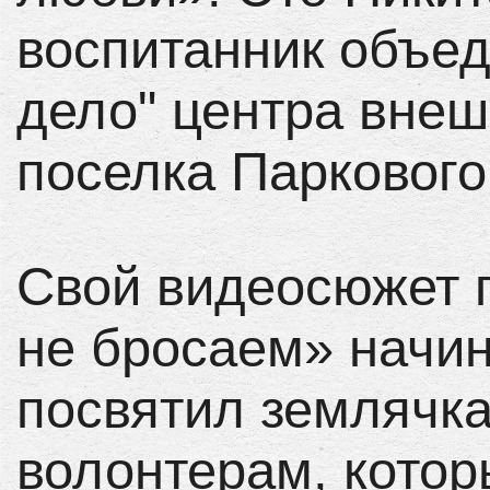
воспитанник объе
дело" центра вне
поселка Паркового
Свой видеосюжет 
не бросаем» начи
посвятил землячк
волонтерам, котор