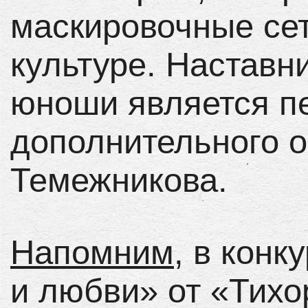
маскировочные се
культуре. Наставн
юноши является п
дополнительного 
Темежникова.
Напомним
, в конк
и любви» от «Тихо