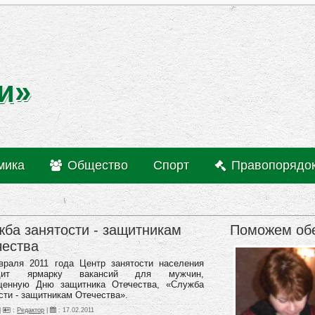
и»
мика
Общество
Спорт
Правопорядо
ба занятости - защитникам
Поможем об
чества
враля 2011 года Центр занятости населения
одит ярмарку вакансий для мужчин,
щенную Дню защитника Отечества, «Служба
сти - защитникам Отечества».
|
:
Редактор
|
:
17.02.2011