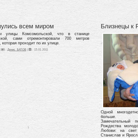
нулись всем миром
Близнецы к 
и улицы Комсомольской, что в станице
ской, сами отремонтировали 700 метров
, которая проходит по их улице.
|
:
Денис_БАТОВ
|
:
15.01.2011
Одной многодетн
больше.
Замечательный 
Рождества молод
Любови: на свет
Станислав и Яросл