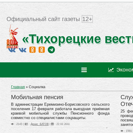
Официальный сайт газеты
12+
«Тихорецкие вест
Эконо
Главная
»
Социалка
Мобильная пенсия
Служ
Оте
В администрации Еремизино-Борисовского сельского
поселения 17 февраля работала выездная приёмная
25 фе
краевой мобильной службы Пенсионного фонда
пров
совместно со специалистами соцзащиты.
посвя
занято
: 2143 |
:
Денис_БАТОВ
|
:
22.02.2011
: 1561 