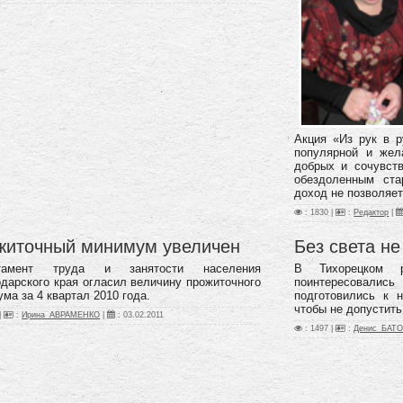
Акция «Из рук в р
популярной и жел
добрых и сочувст
обездоленным ста
доход не позволяет
: 1830 |
:
Редактор
|
житочный минимум увеличен
Без света не
ртамент труда и занятости населения
В Тихорецком 
дарского края огласил величину прожиточного
поинтересовались
ма за 4 квартал 2010 года.
подготовились к н
чтобы не допустит
|
:
Ирина_АВРАМЕНКО
|
:
03.02.2011
: 1497 |
:
Денис_БАТ