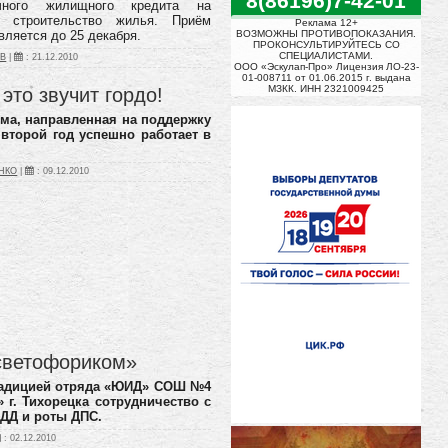
8(86196)7-42-01
ечного жилищного кредита на
и строительство жилья.
Приём
Реклама 12+
ВОЗМОЖНЫ ПРОТИВОПОКАЗАНИЯ.
вляется до 25 декабря.
ПРОКОНСУЛЬТИРУЙТЕСЬ СО
СПЕЦИАЛИСТАМИ.
ОВ
|
:
21.12.2010
ООО «Эскулап-Про» Лицензия ЛО-23-
01-008711 от 01.06.2015 г. выдана
МЗКК. ИНН 2321009425
это звучит гордо!
ма, направленная на поддержку
 второй год успешно работает в
НКО
|
:
09.12.2010
«светофориком»
радицией отряда «ЮИД» СОШ №4
 г. Тихорецка сотрудничество с
БДД и роты ДПС.
:
02.12.2010