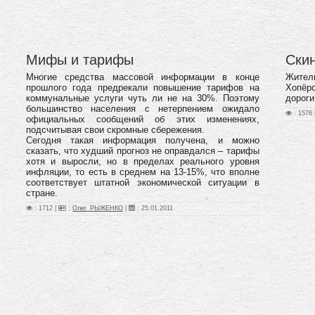
Мифы и тарифы
Ски
Многие средства массовой информации в конце
Жител
прошлого года предрекали повышение тарифов на
Хопёр
коммунальные услуги чуть ли не на 30%. Поэтому
дороги
большинство населения с нетерпением ожидало
: 1576 
официальных сообщений об этих изменениях,
подсчитывая свои скромные сбережения.
Сегодня такая информация получена, и можно
сказать, что худший прогноз не оправдался – тарифы
хотя и выросли, но в пределах реального уровня
инфляции, то есть в среднем на 13-15%, что вполне
соответствует штатной экономической ситуации в
стране.
: 1712 |
:
Олег_РЫЖЕНКО
|
:
25.01.2011