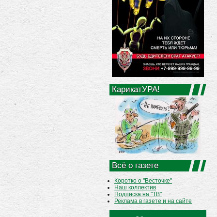
КарикатУРА!
Всё о газете
Коротко о "Весточке"
Наш коллектив
Подписка на "ТВ"
Реклама в газете и на сайте