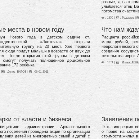
разные, а наш сам
улыбается отец Ва
потомства счастлив
: 1850 |
:
Редактор
|
е места в новом году
Что нам жда
ун Нового года в детском садике ст.
Расцвета российс
рождественской «Ласточка» открыли
млрд рублей;
ре
нительную группу на 20 мест. Уже первого
неврологического 
я сюда придут малыши в возрасте от двух до
создания сосудист
лет. После открытия этой группы в детском
жительства через Ин
е смогут получать полноценное дошкольное
: 1871 |
:
Ирина_АВР
вание 172 ребёнка.
|
:
Денис_БАТОВ
|
:
06.01.2011
рки от власти и бизнеса
Заявления 
ициативе администрации Архангельского
Пять тихорецких с
ого поселения проведена акция по организации
о праве на социа
вления детей из многодетных семей и детей с
стоимости жилья в