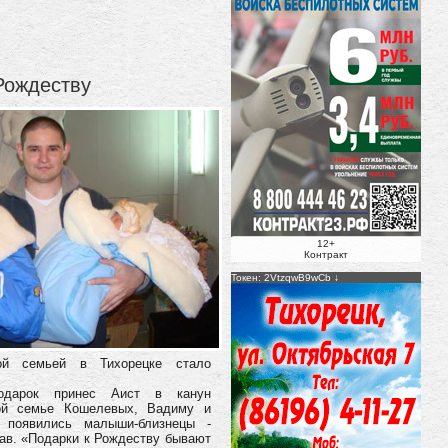
Рождеству
12+
Контракт
Токен: 2VtzqwB9wCb
ой семьей в Тихорецке стало
подарок принес Аист в канун
ой семье Кошелевых, Вадиму и
 появились малыши-близнецы -
ав.
«Подарки к Рождеству бывают