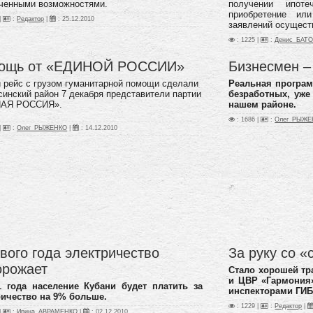
иченными возможностями.
получении ипот
приобретение ил
|
:
Редактор
|
:
25.12.2010
заявлений осущест
: 1225 |
:
Денис_БАТ
ощь от «ЕДИНОЙ РОССИИ»
Бизнесмен – 
 рейс с грузом гуманитарной помощи сделали
Реальная програм
синский район 7 декабря представители партии
безработных, уже
АЯ РОССИЯ».
нашем районе.
: 1686 |
:
Олег_РЫЖЕ
|
:
Олег_РЫЖЕНКО
|
:
14.12.2010
вого года электричество
За руку со 
орожает
Стало хорошей т
и ЦВР «Гармония»
1 года население Кубани будет платить за
инспекторами ГИ
ричество на 9% больше.
: 1229 |
:
Редактор
|
|
:
Ирина_АВРАМЕНКО
|
:
02.12.2010