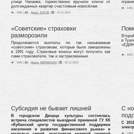
улице Чапаева, торжественно вручили ключи от
огран
долгожданных квартир счастливым новосёлам.
: 1461 
: 1680 |
:
Денис_БАТОВ
|
:
30.12.2010
«Советские» страховки
Пом
разморозили
Второй
в Туап
Продолжаются выплаты по так называемым
«ЕДИН
«советским» страховкам, которые были заморожены
в 1991 году.
Страховые взносы могут получить как
: 1653 
сами страхователи, так и застрахованные.
: 1694 |
:
Ирина_АВРАМЕНКО
|
:
20.12.2010
Субсидия не бывает лишней
С но
под
В городском Дворце культуры состоялась
встреча специалистов выездной приемной ГУ КК
C 201
«Кубанский центр государственной поддержки
элект
населения и развития финансового рынка» и
молодых семей, участников краевой целевой
: 2064 