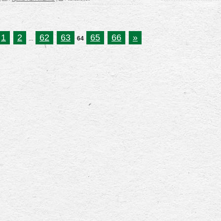
1
2
62
63
65
66
»
...
64