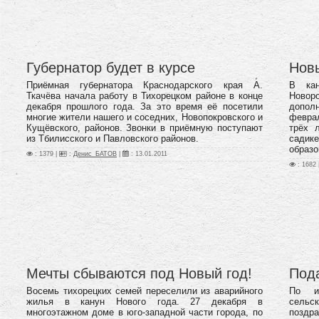
Губернатор будет в курсе
Новы
Приёмная губернатора Краснодарского края А.
В кан
Ткачёва начала работу в Тихорецком районе в конце
Ново
декабря прошлого года. За это время её посетили
допол
многие жители нашего и соседних, Новопокровского и
феврал
Кущёвского, районов. Звонки в приёмную поступают
трёх 
из Тбилисского и Павловского районов.
садик
образо
: 1379 |
:
Денис_БАТОВ
|
:
13.01.2011
: 1682 
Мечты сбываются под Новый год!
Пода
Восемь тихорецких семей переселили из аварийного
По ин
жилья в канун Нового года. 27 декабря в
сельск
многоэтажном доме в юго-западной части города, по
поздра