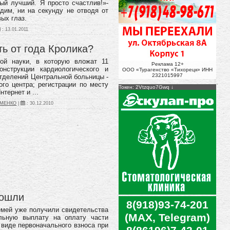
ый лучший. Я просто счастлив!»-
дим, ни на секунду не отводя от
ых глаз.
:
13.01.2011
ть от года Кролика?
кой науки, в которую вложат 11
Реклама 12+
конструкции кардиологического и
ООО «Турагенство «Тихорецк» ИНН
2321015997
отделений Центральной больницы -
ого центра;
регистрации по месту
Токен: 2Vtzquo7Gwq
тернет и ...
АМЕНКО
|
:
30.12.2010
пошли
8(918)93-74-201
емей уже получили свидетельства
(MAX, Telegram)
льную выплату на оплату части
 виде первоначального взноса при