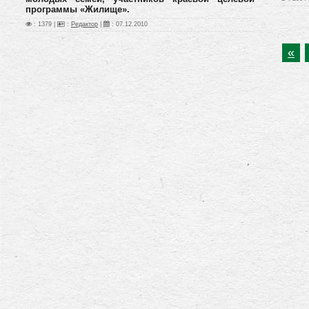
программы «Жилище».
: 1379 |
:
Редактор
|
:
07.12.2010
«