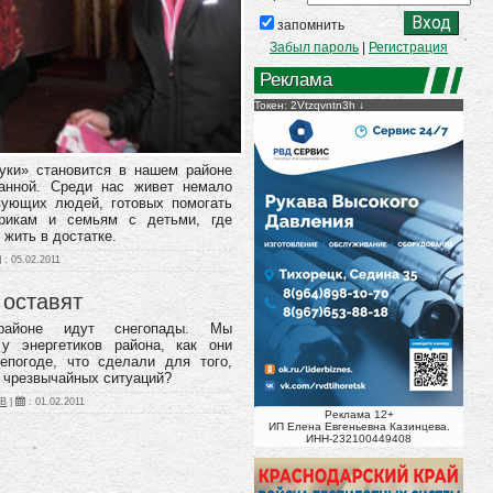
запомнить
Забыл пароль
|
Регистрация
Реклама
Токен: 2Vtzqvntn3h
уки» становится в нашем районе
анной. Среди нас живет немало
вующих людей, готовых помогать
рикам и семьям с детьми, где
 жить в достатке.
:
05.02.2011
 оставят
районе идут снегопады. Мы
 у энергетиков района, как они
епогоде, что сделали для того,
ь чрезвычайных ситуаций?
ОВ
|
:
01.02.2011
Реклама 12+
ИП Елена Евгеньевна Казинцева.
ИНН-232100449408