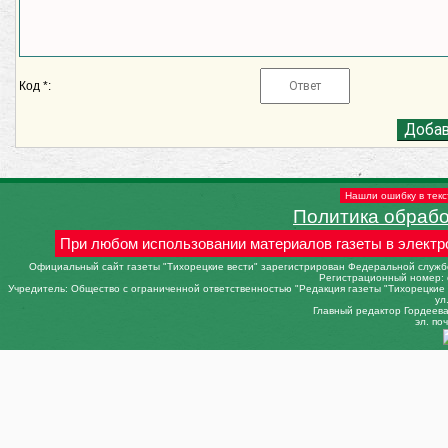
Код *:
Нашли ошибку в текс
Политика обраб
При любом использовании материалов газеты в электр
Официальный сайт газеты "Тихорецкие вести" зарегистрирован Федеральной службо
Регистрационный номер: 
Учредитель: Общество с ограниченной ответственностью "Редакция газеты "Тихорецкие в
ул
Главный редактор Гордеева 
эл. поч