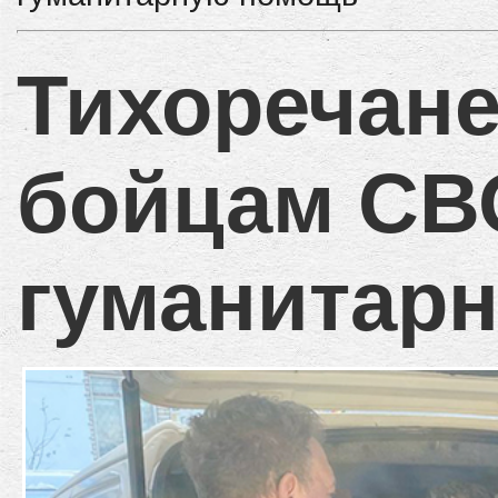
Тихоречане
бойцам СВ
гуманитар