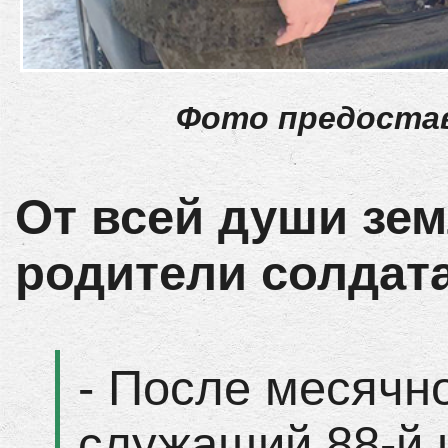
Фото предостав
От всей души зем
родители солдата
- После месячно
служащий 88-й 