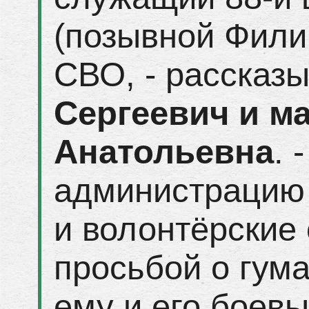
(позывной Фили
СВО, - рассказ
Сергеевич и м
Анатольевна
. 
администрацию 
и волонтёрские 
просьбой о гум
ему и его боев