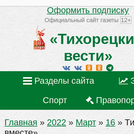
Оформить подписку
Официальный сайт газеты
12+
«Тихорецки
вести»
Разделы сайта
Спорт
Правопо
Главная
»
2022
»
Март
»
16
» Ти
вместе»