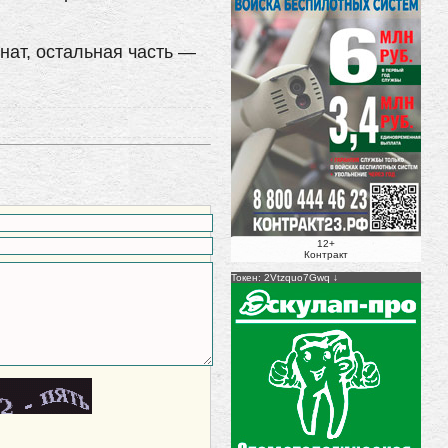
нат, остальная часть —
12+
Контракт
Токен: 2Vtzquo7Gwq