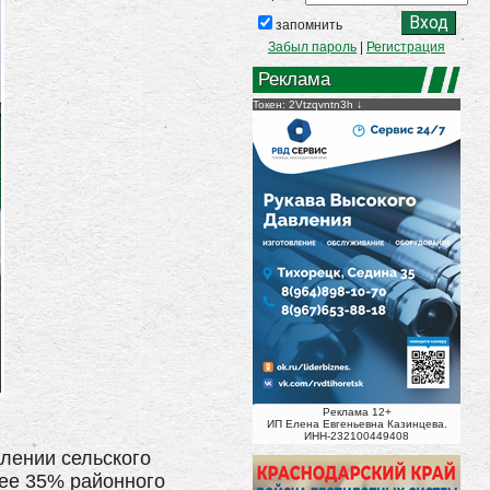
запомнить
Забыл пароль
|
Регистрация
Реклама
Токен: 2Vtzqvntn3h
Реклама 12+
ИП Елена Евгеньевна Казинцева.
ИНН-232100449408
лении сельского
лее 35% районного