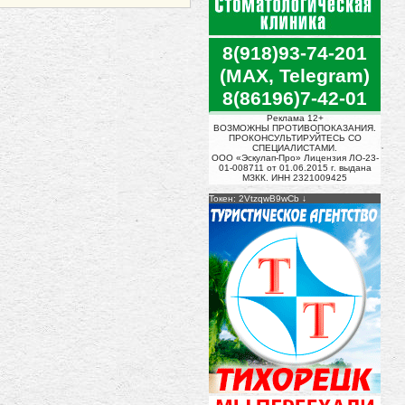
8(918)93-74-201
(MAX, Telegram)
8(86196)7-42-01
Реклама 12+
ВОЗМОЖНЫ ПРОТИВОПОКАЗАНИЯ.
ПРОКОНСУЛЬТИРУЙТЕСЬ СО
СПЕЦИАЛИСТАМИ.
ООО «Эскулап-Про» Лицензия ЛО-23-
01-008711 от 01.06.2015 г. выдана
МЗКК. ИНН 2321009425
Токен: 2VtzqwB9wCb