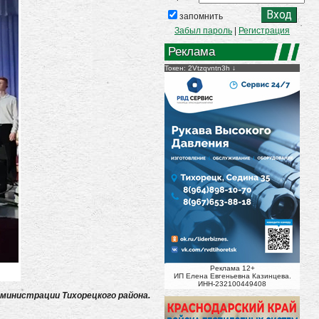
запомнить
Забыл пароль
|
Регистрация
Реклама
Токен: 2Vtzqvntn3h
Реклама 12+
ИП Елена Евгеньевна Казинцева.
ИНН-232100449408
дминистрации Тихорецкого района.