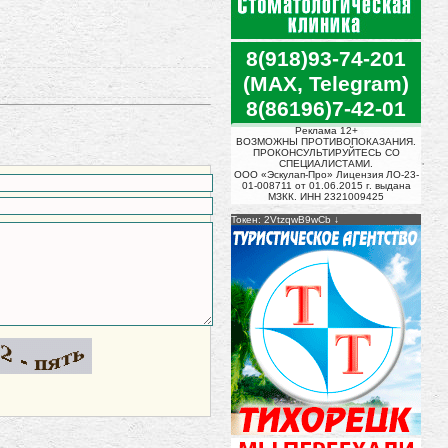
8(918)93-74-201
(MAX, Telegram)
8(86196)7-42-01
Реклама 12+
ВОЗМОЖНЫ ПРОТИВОПОКАЗАНИЯ.
ПРОКОНСУЛЬТИРУЙТЕСЬ СО
СПЕЦИАЛИСТАМИ.
ООО «Эскулап-Про» Лицензия ЛО-23-
01-008711 от 01.06.2015 г. выдана
МЗКК. ИНН 2321009425
Токен: 2VtzqwB9wCb