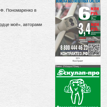
.Ф. Пономаренко в
рдце моё», авторами
12+
Контракт
Токен: 2Vtzquo7Gwq