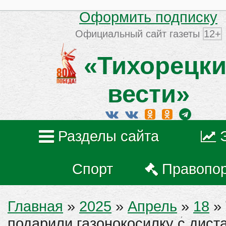
Оформить подписку
Официальный сайт газеты
12+
«Тихорецки
вести»
Разделы сайта
Спорт
Правопо
Главная
»
2025
»
Апрель
»
18
» 
подарили газонокосилку с дис