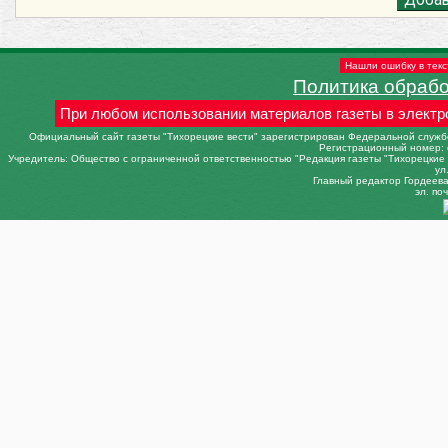
Нашли ошибку в текс
Политика обраб
При любом использовании материалов газеты в электр
Официальный сайт газеты "Тихорецкие вести" зарегистрирован Федеральной службо
Регистрационный номер: 
Учредитель: Общество с ограниченной ответственностью "Редакция газеты "Тихорецкие в
ул
Главный редактор Гордеева 
эл. поч