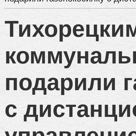
Тихорецки
коммуналь
подарили г
с дистанц
управлени