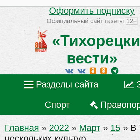
Оформить подписку
Официальный сайт газеты
12+
«Тихорецки
вести»
Разделы сайта
Спорт
Правопо
Главная
»
2022
»
Март
»
15
» В 
нескольких культур