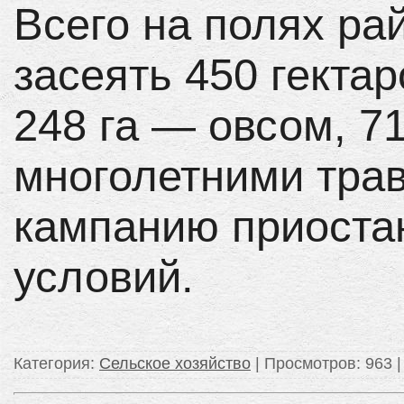
Всего на полях ра
засеять 450 гекта
248 га — овсом, 7
многолетними тра
кампанию приостан
условий.
Категория
:
Сельское хозяйство
|
Просмотров
: 963 