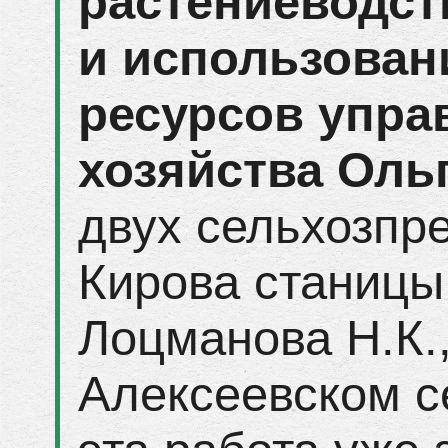
растениеводст
и использован
ресурсов упра
хозяйства Ол
двух сельхозпр
Кирова станицы
Лоцманова Н.К.
Алексеевском с