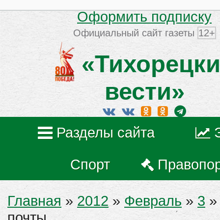
Оформить подписку
Официальный сайт газеты
12+
«Тихорецки
вести»
Разделы сайта
Спорт
Правопо
Главная
»
2012
»
Февраль
»
3
» 
почты