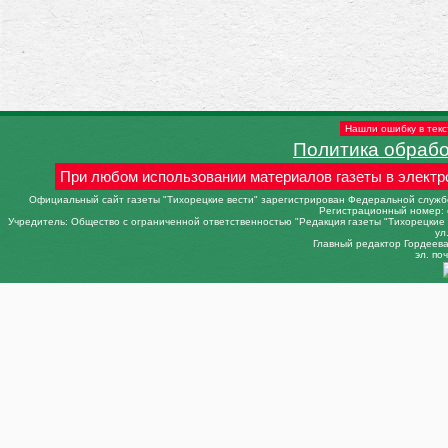
Нашли ошибку в текс
Политика обраб
При любом использовании материалов газеты в электр
Официальный сайт газеты "Тихорецкие вести" зарегистрирован Федеральной службо
Регистрационный номер: 
Учредитель: Общество с ограниченной ответственностью "Редакция газеты "Тихорецкие в
ул
Главный редактор Гордеева 
эл. поч