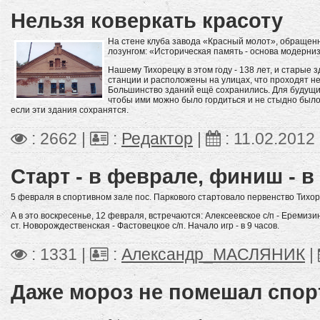
Нельзя коверкать красоту
На стене клуба завода «Красный молот», обращенн
лозунгом: «Историческая память - основа модерни
Нашему Тихорецку в этом году - 138 лет, и старые 
станции и расположены на улицах, что проходят н
Большинство зданий ещё сохранились. Для будущи
чтобы ими можно было гордиться и не стыдно было 
если эти здания сохранятся.
: 2662 |
:
Редактор
|
:
11.02.2012
Старт - в феврале, финиш - в
5 февраля в спортивном зале пос. Паркового стартовало первенство Тихор
А в это воскресенье, 12 февраля, встречаются: Алексеевское с/п - Еремизин
ст. Новорождественская - Фастовецкое с/п. Начало игр - в 9 часов.
: 1331 |
:
Александр_МАСЛЯНИК
|
Даже мороз не помешал спор