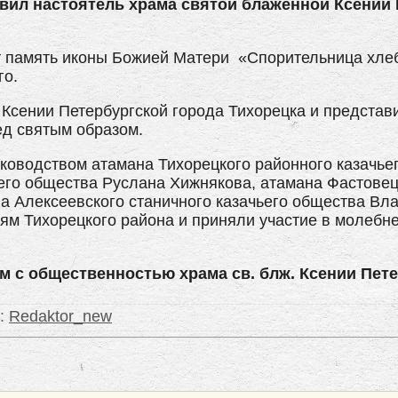
вил настоятель храма святой блаженной Ксении 
ет память иконы Божией Матери «Спорительница хле
го.
 Ксении Петербургской города Тихорецка и представ
ед святым образом.
ководством атамана Тихорецкого районного казачье
ьего общества Руслана Хижнякова, атамана Фастовец
а Алексеевского станичного казачьего общества Вл
ям Тихорецкого района и приняли участие в молебн
 с общественностью храма св. блж. Ксении Петер
:
Redaktor_new