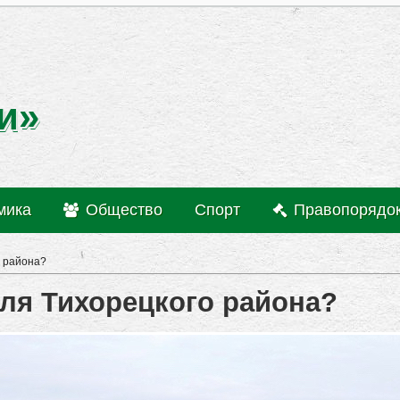
и»
мика
Общество
Спорт
Правопорядо
о района?
оля Тихорецкого района?