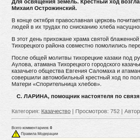
Для освящения земель. Крестный ход возгла
Михаил Острожинский.
В конце октября православная церковь почита
людей в их трудах по снисканию хлеба насущно
В этот день прихожане храма святой блаженной
Тихорецкого района совместно помолились пер
После общей молитвы тихорецкие казаки под ру
Аулова, атамана Тихорецкого городского казач
казачьего общества Евгения Саломаха и атаман
совершили автомобильный крестный ход по пол
Матери «Спорительница хлебов».
С. ЛАРИНА, помощник настоятеля по связям
Категория
:
Казачество
|
Просмотров
: 752 |
Автор
Всего комментариев:
0
Правила Модерации