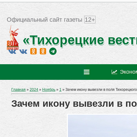
Официальный сайт газеты
12+
«Тихорецкие вест
Эконо
Главная
»
2024
»
Ноябрь
»
1
» Зачем икону вывезли в поля Тихорецког
Зачем икону вывезли в п