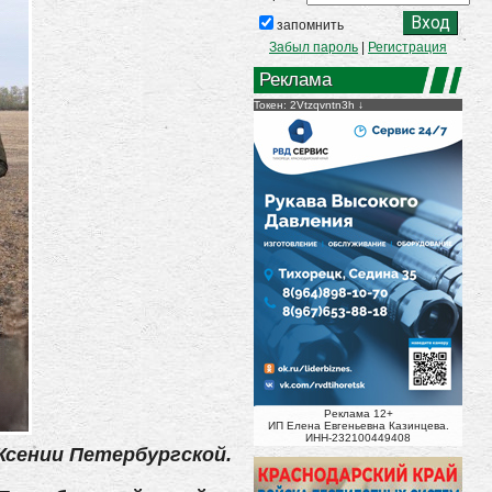
запомнить
Забыл пароль
|
Регистрация
Реклама
Токен: 2Vtzqvntn3h
Реклама 12+
ИП Елена Евгеньевна Казинцева.
ИНН-232100449408
Ксении Петербургской.