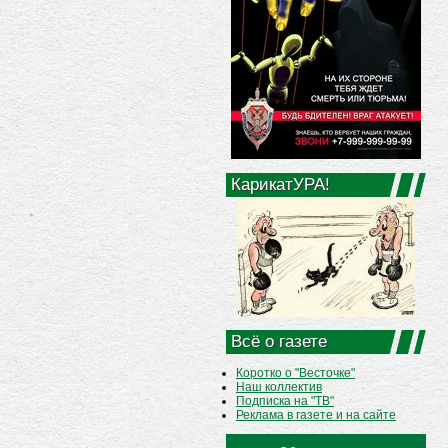
КарикатУРА!
Всё о газете
Коротко о "Весточке"
Наш коллектив
Подписка на "ТВ"
Реклама в газете и на сайте