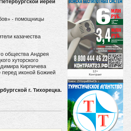
Петербургской иерей
бов» - помощницы
ители казачества
го общества Андрея
кого хуторского
адимира Кирпичева
е перед иконой Божией
12+
Контракт
Токен: 2VtzqwB9wCb
бургской г. Тихорецка.