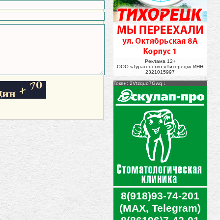
Реклама 12+
ООО «Турагенство «Тихорецк» ИНН
2321015997
Токен: 2Vtzquo7Gwq
8(918)93-74-201
(MAX, Telegram)