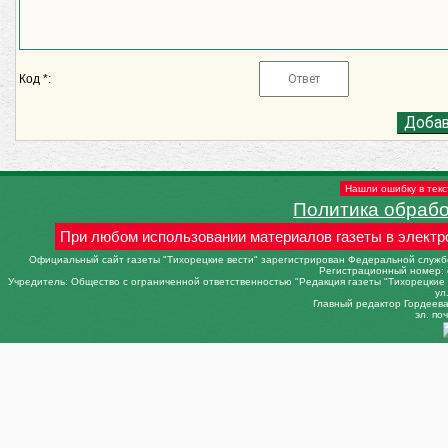
Код *:
Нашли ошибку в текс
Политика обраб
При любом использовании материалов газеты в электр
Официальный сайт газеты "Тихорецкие вести" зарегистрирован Федеральной службо
Регистрационный номер: 
Учредитель: Общество с ограниченной ответственностью "Редакция газеты "Тихорецкие в
ул
Главный редактор Гордеева 
эл. поч