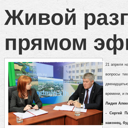
Живой разг
прямом эф
21 апреля н
вопросы ти
двенадцать
времени, и п
Лидия Алекс
- Сергей П
наконец, бу