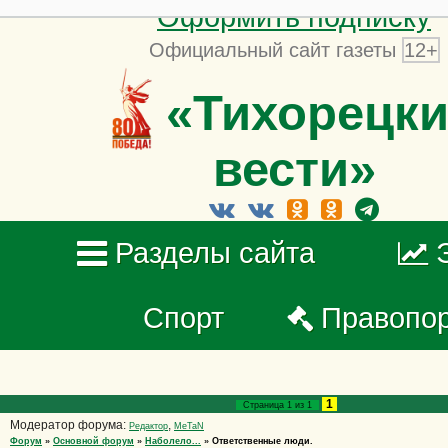
Оформить подписку
Официальный сайт газеты
12+
«Тихорецки
вести»
Разделы сайта
Спорт
Правопо
1
Страница
1
из
1
Модератор форума:
,
Редактор
MeTaN
Форум
»
Основной форум
»
Наболело...
»
Ответственные люди.