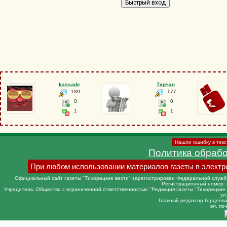
kassade
Тхрчан
189
177
0
0
1
1
Нашли ошибку в текс
Политика обраб
При любом использовании материалов газеты в электр
Официальный сайт газеты "Тихорецкие вести" зарегистрирован Федеральной службо
Регистрационный номер: 
Учредитель: Общество с ограниченной ответственностью "Редакция газеты "Тихорецкие в
ул
Главный редактор Гордеева 
эл. поч