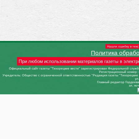
Нашли ошибку в текс
Политика обраб
При любом использовании материалов газеты в электр
Официальный сайт газеты "Тихорецкие вести" зарегистрирован Федеральной службо
Регистрационный номер: 
Учредитель: Общество с ограниченной ответственностью "Редакция газеты "Тихорецкие в
ул
Главный редактор Гордеева 
эл. поч