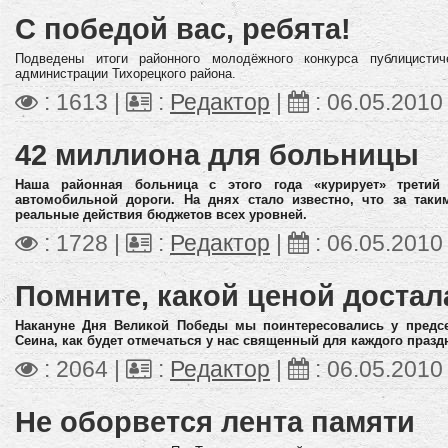
С победой вас, ребята!
Подведены итоги районного молодёжного конкурса публицисти
администрации Тихорецкого района.
: 1613 |
:
Редактор
|
:
06.05.2010
42 миллиона для больницы
Наша районная больница с этого года «курирует» третий 
автомобильной дороги. На днях стало известно, что за так
реальные действия бюджетов всех уровней.
: 1728 |
:
Редактор
|
:
06.05.2010
Помните, какой ценой достал
Накануне Дня Великой Победы мы поинтересовались у председ
Сеина, как будет отмечаться у нас священный для каждого празд
: 2064 |
:
Редактор
|
:
06.05.2010
Не оборвется лента памяти