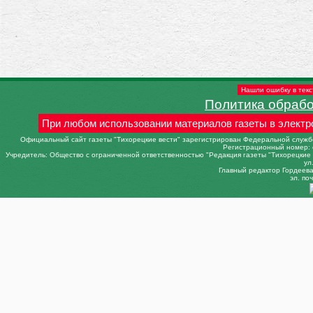
Нашли ошибку в текс
Политика обраб
При любом использовании материалов газеты в электр
Официальный сайт газеты "Тихорецкие вести" зарегистрирован Федеральной службо
Регистрационный номер: 
Учредитель: Общество с ограниченной ответственностью "Редакция газеты "Тихорецкие в
ул
Главный редактор Гордеева 
эл. поч