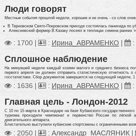
Люди говорят
Местные соб
ытия
прошлой недели, хорошие и не очень - со слов очев
В Терновском Свято-Покровском приходе состоялась панихида по у
Алексеевский фермер В.Казаку посеял в теплицах семена ранних т
: 1700 |
:
Ирина_АВРАМЕНКО
|
Сплошное наблюдение
На минувшей неделе каждый хозяин малого и среднего бизнеса по
первого апреля он должен отправить статистическую отчетность о 
госстатистики. Сбор документов завершится на следующей неделе, 1
: 1636 |
:
Ирина_АВРАМЕНКО
|
Главная цель - Лондон-2012
С 10 по 15 марта в Краснодаре на базе Кубанского государственного
туризма проходили чемпионат и первенство России по лёгкой 
двигательного аппарата.
Блистательно выступили кубанские спортсмены с ограниченными воз
: 2050 |
:
Александр_МАСЛЯНИК
|