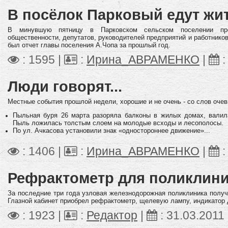
В посёлок Парковый едут жи
В минувшую пятницу в Парковском сельском поселении пр
общественности, депутатов, руководителей предприятий и работнико
был отчет главы поселения А.Чопа за прошлый год.
: 1595 |
:
Ирина_АВРАМЕНКО
|
Люди говорят...
Местные соб
ытия
прошлой недели, хорошие и не очень - со слов очев
Пыльная буря 26 марта разоряла балконы в жилых домах, валил
Пыль ложилась толстым слоем на молодые всходы и лесополосы.
По ул. Ачкасова установили знак «одностороннее движение»...
: 1406 |
:
Ирина_АВРАМЕНКО
|
Рефрактометр для поликлин
За последние три года узловая железнодорожная поликлиника получ
Глазной кабинет приобрел рефрактометр, щелевую лампу, индикатор 
: 1923 |
:
Редактор
|
:
31.03.2011