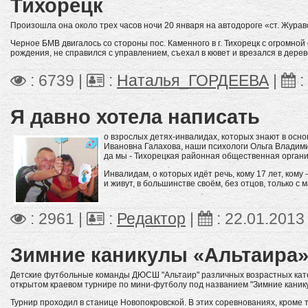
Тихорецк
Произошла она около трех часов ночи 20 января на автодороге «ст. Журав
Черное БМВ двигалось со стороны пос. Каменного в г. Тихорецк с огромной
рождения, не справился с управлением, съехал в кювет и врезался в дерев
: 6739 |
:
Наталья_ГОРДЕЕВА
|
:
Я давно хотела написать
о взрослых детях-инвалидах, которых знают в осн
Ивановна Галахова, наши психологи Ольга Владим
да мы - Тихорецкая районная общественная орган
Инвалидам, о которых идёт речь, кому 17 лет, кому -
и живут, в большинстве своём, без отцов, только с 
: 2961 |
:
Редактор
|
:
22.01.2013
Зимние каникулы «Альтаира
Детские футбольные команды ДЮСШ "Альтаир" различных возрастных катег
открытом краевом турнире по мини-футболу под названием "Зимние каник
Турнир проходил в станице Новопокровской. В этих соревнованиях, кроме