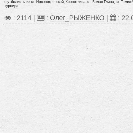
футболисты из ст. Новопокровской, Кропоткина, ст. Белая Глина, ст. Темиж
турнира.
: 2114 |
:
Олег_РЫЖЕНКО
|
:
22.