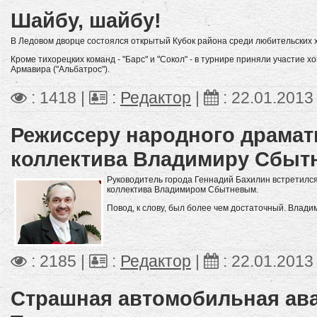
Шайбу, шайбу!
В Ледовом дворце состоялся открытый Кубок района среди любительских 
Кроме тихорецких команд - "Барс" и "Сокол" - в турнире приняли участие х
Армавира ("Альбатрос").
: 1418 |
:
Редактор
|
:
22.01.2013
Режиссеру народного драмат
коллектива Владимиру Сбытне
Руководитель города Геннадий Бахилин встретилс
коллектива Владимиром Сбытневым.
Повод, к слову, был более чем достаточный. Влади
: 2185 |
:
Редактор
|
:
22.01.2013
Страшная автомобильная ава