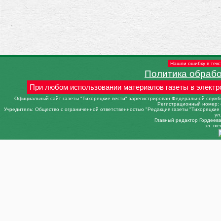
Нашли ошибку в текс
Политика обраб
При любом использовании материалов газеты в электр
Официальный сайт газеты "Тихорецкие вести" зарегистрирован Федеральной службо
Регистрационный номер: 
Учредитель: Общество с ограниченной ответственностью "Редакция газеты "Тихорецкие в
ул
Главный редактор Гордеева 
эл. поч