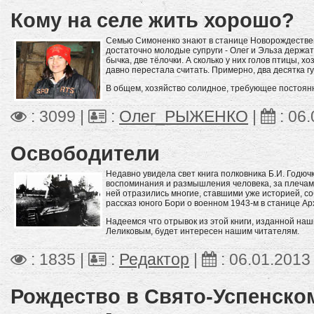
Кому на селе жить хорошо?
Семью Симоненко знают в станице Новорождествен
достаточно молодые супруги - Олег и Эльза держат
бычка, две тёлочки. А сколько у них голов птицы, хо
давно перестала считать. Примерно, два десятка гу
В общем, хозяйство солидное, требующее постоян
: 3099 |
:
Олег_РЫЖЕНКО
|
:
06.
Освободители
Недавно увидела свет книга полковника Б.И. Годючк
воспоминания и размышления человека, за плечами
ней отразились многие, ставшими уже историей, со
рассказ юного Бори о военном 1943-м в станице Ар
Надеемся что отрывок из этой книги, изданной на
Леликовым, будет интересен нашим читателям.
: 1835 |
:
Редактор
|
:
06.01.2013
Рождество в Свято-Успенско