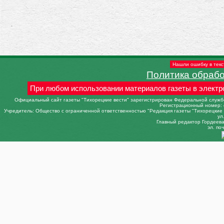
Нашли ошибку в текс
Политика обраб
При любом использовании материалов газеты в электр
Официальный сайт газеты "Тихорецкие вести" зарегистрирован Федеральной службо
Регистрационный номер: 
Учредитель: Общество с ограниченной ответственностью "Редакция газеты "Тихорецкие в
ул
Главный редактор Гордеева 
эл. поч