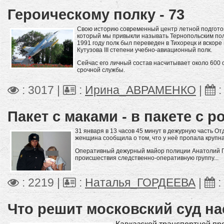
Героическому полку - 73
Свою историю современный центр летной подгото
который мы привыкли называть Тернопольским полко
1991 году полк был переведен в Тихорецк и вскоре
Кутузова III степени учебно-авиационный полк.
Сейчас его личный состав насчитывает около 600
срочной службы.
: 3017 |
:
Ирина_АВРАМЕНКО
|
Пакет с маками - в пакете с ро
31 января в 13 часов 45 минут в дежурную часть О
женщина сообщила о том, что у неё пропала крупна
Оперативный дежурный майор полиции Анатолий П
происшествия следственно-оперативную группу...
: 2219 |
:
Наталья_ГОРДЕЕВА
|
:
Что решит московский суд на