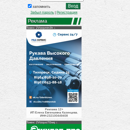
запомнить
Забыл пароль
|
Регистрация
Реклама
Токен: 2Vtzqvntn3h
Реклама 12+
ИП Елена Евгеньевна Казинцева.
ИНН-232100449408
Токен: 2Vtzquo7Gwq