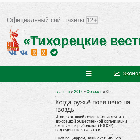
Официальный сайт газеты
12+
«Тихорецкие вест
Эконо
Главная
»
2013
»
Февраль
»
09
Когда ружьё повешено на
гвоздь
Итак, охотничий сезон закончился, и в
Тихорецкой общественной организации
охотников и рыболовов (ТОООР)
подведены первые итоги.
Судя по цифрам, наши охотники без