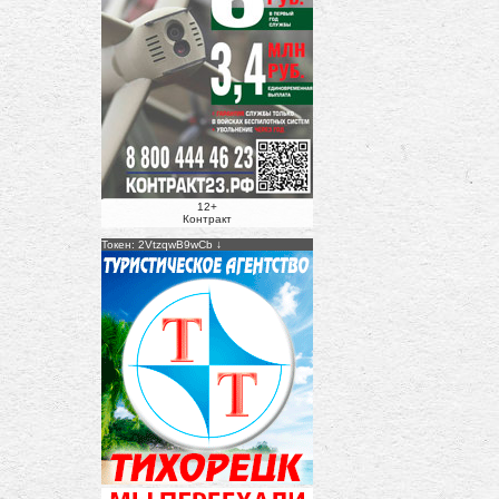
12+
Контракт
Токен: 2VtzqwB9wCb