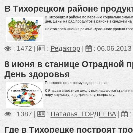
В Тихорецком районе продук
В Тихорецком районе по перечню социально значи
цен. Цены на ряд продуктов в районе в среднем на
Фактов превышения рекомендованного уровня торг
: 1472 |
:
Редактор
|
:
06.06.2013
8 июня в станице Отрадной 
День здоровья
Посвящен он летнему оздоровлению.
К 9 часам в местную школу приглашаются станичники
лору, окулисту, эндокринологу, неврологу.
: 1387 |
:
Наталья_ГОРДЕЕВА
|
:
Где в Тихорецке построят тр