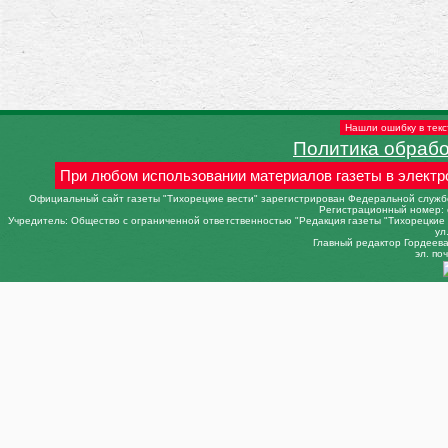
Нашли ошибку в текс
Политика обраб
При любом использовании материалов газеты в электр
Официальный сайт газеты "Тихорецкие вести" зарегистрирован Федеральной службо
Регистрационный номер: 
Учредитель: Общество с ограниченной ответственностью "Редакция газеты "Тихорецкие в
ул
Главный редактор Гордеева 
эл. поч