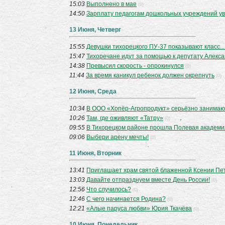
15:03
Выполнено в мае
(0)
14:50
Зарплату педагогам дошкольных учреждений у
13 Июня, Четверг
15:55
Девушки тихорецкого ПУ-37 показывают класс... 
15:47
Тихоречане идут за помощью к депутату Алекс
14:38
Превысил скорость - опрокинулся
(0)
11:44
За время каникул ребенок должен окрепнуть
(0)
12 Июня, Среда
10:34
В ООО «Хопёр-Агропродукт» серьёзно занимаю
10:26
Там, где оживляют «Татру»
(0)
09:55
В Тихорецком районе прошла Полевая академи
09:06
Выбери арену мечты!
(0)
11 Июня, Вторник
13:41
Приглашает храм святой блаженной Ксении Пе
13:03
Давайте отпразднуем вместе День России!
(0)
12:56
Что случилось?
(0)
12:46
С чего начинается Родина?
(0)
12:21
«Алые паруса любви» Юрия Ткачёва
(0)
10 Июня, Понедельник