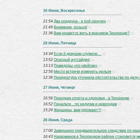
30 Июня, Воскресенье
21:54
Два нокдауна - и бой окончен
(0)
21:49
Внимание, розыск!
(0)
21:36
Вам нравится жить в красивом Тихорецке?
(1)
28 Июня, Пятница
14:34
Если б девушки служили…
(0)
13:52
Опасный аутсайдер
(0)
13:13
Помидоры «по-свойски»
(0)
12:56
Место встречи изменить нельзя
(0)
12:36
Прокуратура уточнила обстоятельства по делу
27 Июня, Четверг
16:56
Праздник спорта и здоровья - в Тихорецке
(0)
16:52
Пенальти... по недугам и невзгодам
(9)
15:29
Женщины, вам угрожают?!
(0)
26 Июня, Среда
17:00
Завершено предварительное следствие по наш
16:43
Наркоманов в Тихорецком районе становится 