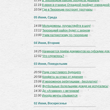
11:28
В Тихорецком районе продукты дешевле
(0)
11:19
8 июня в станице Отрадной пройдет очередной
10:54
Где в Тихорецке построят тротуары
(0)
05 Июня, Среда
14:08
Молодожены, поучаствуйте в шоу!
(0)
13:12
Тихорецкий район будет с зерном
(0)
13:00
Учим патриотизму по-тихорецки
(0)
04 Июня, Вторник
16:25
Начинается приём документов на субсидии дл
12:02
Что случилось?
(0)
03 Июня, Понедельник
20:59
Ради счастливого будущего
(2)
20:58
Конфета за отказ от курения
(0)
15:06
И мороженое ребятишкам - бесплатно!
(0)
14:41
Футбольные болельщики дождя не испугались!
(
14:30
До «Атамани» с ветерком!
(1)
11:00
Иногда мечты сбываются
(1)
02 Июня, Воскресенье