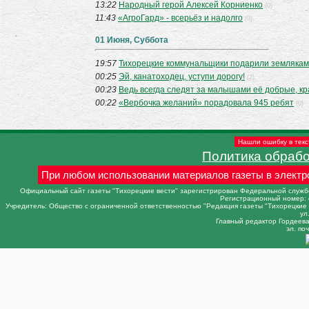
13:22
Народный герой Алексей Корниенко
(0)
11:43
«АгроГард» - всерьёз и надолго
(0)
01 Июня, Суббота
19:57
Тихорецкие коммунальщики подарили землякам 
00:25
Эй, канатоходец, уступи дорогу!
(2)
00:23
Ведь всегда следят за малышами её добрые, кр
00:22
«Вербочка желаний» порадовала 945 ребят
(0)
Нашли ошибку в текс
Политика обраб
При любом использовании материалов газеты в электр
Официальный сайт газеты "Тихорецкие вести" зарегистрирован Федеральной службо
Регистрационный номер: 
Учредитель: Общество с ограниченной ответственностью "Редакция газеты "Тихорецкие в
ул
Главный редактор Гордеева 
эл. поч