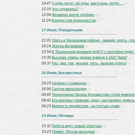
14:47
А годы летят, её годы, как птицы, летят…
(0)
12:10
Что случилось?
(0)
12:04
Фермеры взяли «рубеж»
(0)
11:24
Конкурс для журналистов
(0)
17 Июня, Понедельник
21:01
Опять в Тихорецком районе - авария, опять - п
16:14
Доктор Витковский
(0)
15:54
В Тихорецком филиале КубГУ с сентября будет
15:35
Высокие темпы уборки ячменя в ЗАО "Заря"
(0)
09:37
Раз, два, три, четыре, пять - выходи гулять!
(0)
16 Июня, Воскресенье
16:23
Начали с «самсона»
(0)
16:06
Сестра милосердия
(0)
09:45
Тихоречанка Оксана Коломытова стала чемпио
09:42
Его картины тревожат душу, заставляют думать.
09:23
Верность профессии - не пустые слова
(0)
14 Июня, Пятница
15:32
Ребята ждут новый спортзал
(0)
15:23
Привет, Россия молодая!
(0)