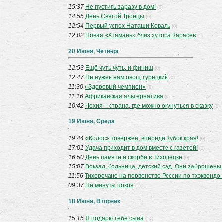
15:37
Не пустить заразу в дом!
(0)
14:55
День Святой Троицы
(0)
12:54
Первый успех Наташи Коваль
(0)
12:02
Новая «Атамань» близ хутора Карасёв
(1)
20 Июня, Четверг
12:53
Ещё чуть-чуть, и финиш
(0)
12:47
Не нужен нам овощ турецкий
(0)
11:30
«Здоровый чемпион»
(0)
11:16
Африканская альтернатива
(0)
10:42
Чехия – страна, где можно окунуться в сказку
(0)
19 Июня, Среда
19:44
«Колос» повержен, впереди Кубок края!
(0)
17:01
Удача приходит в дом вместе с газетой!
(0)
16:50
День памяти и скорби в Тихорецке
(0)
15:07
Вокзал, больница, детский сад. Они заброшены.
11:56
Тихоречане на первенстве России по тхэквондо 
09:37
Ни минуты покоя
(1)
18 Июня, Вторник
15:15
Я подарю тебе сына
(14)