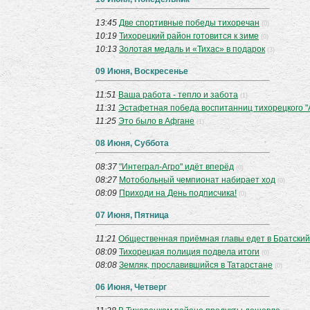
13:45
Две спортивные победы тихоречан
(0)
10:19
Тихорецкий район готовится к зиме
(0)
10:13
Золотая медаль и «Тихас» в подарок
(3)
09 Июня, Воскресенье
11:51
Ваша работа - тепло и забота
(1)
11:31
Эстафетная победа воспитанниц тихорецкого "
11:25
Это было в Афгане
(1)
08 Июня, Суббота
08:37
"Интеграл-Агро" идёт вперёд
(0)
08:27
Мотобольный чемпионат набирает ход
(0)
08:09
Приходи на День подписчика!
(0)
07 Июня, Пятница
11:21
Общественная приёмная главы едет в Братский
08:09
Тихорецкая полиция подвела итоги
(0)
08:08
Земляк, прославившийся в Татарстане
(0)
06 Июня, Четверг