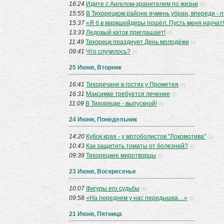
16:24
Идите с Ангелом-хранителем по жизни
(0)
15:55
В Тихорецком районе ячмень убран, впереди -
15:37
«Я б в маркшейдеры пошёл. Пусть меня научат
13:33
Ледовый каток приглашает!
(0)
11:49
Тихорецк празднует День молодёжи
(0)
09:41
Что случилось?
(0)
25 Июня, Вторник
16:41
Тихоречане в гостях у Прометея
(0)
16:31
Максимке требуется лечение
(2)
11:09
В Тихорецке - выпускной!
(0)
24 Июня, Понедельник
14:20
Кубок края - у мотоболистов "Локомотива"
(1)
10:43
Как защитить томаты от болезней?
(0)
09:39
Тихорецкие миротворцы
(0)
23 Июня, Воскресенье
10:07
Фигуры его судьбы
(0)
09:58
«На переднем у нас передышка…»
(0)
21 Июня, Пятница