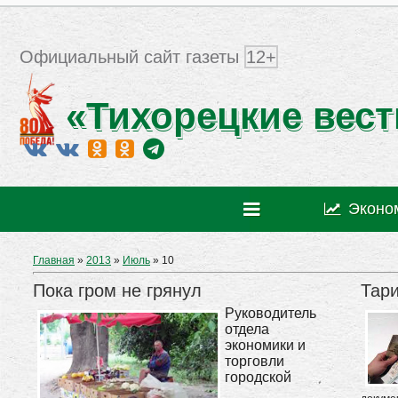
Официальный сайт газеты
12+
«Тихорецкие вест
Эконо
Главная
»
2013
»
Июль
»
10
Пока гром не грянул
Тар
Руководитель
отдела
экономики и
торговли
городской