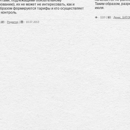
нтами, подлежащими обязательному
Таким образом, раз
кованию), их не может не интересовать, как и
июля.
образом формируются тарифы и кто осуществляет
 контроль.
: 1110 |
:
Денис_БАТО
|
:
Редактор
|
:
10.07.2013