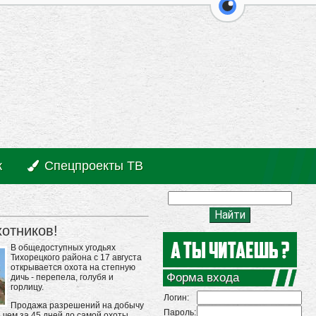
перейти на ве
к
Спецпроекты ТВ
отников!
В общедоступных угодьях
Тихорецкого района с 17 августа
открывается охота на степную
Форма входа
дичь - перепела, голубя и
горлицу.
Логин:
Продажа разрешений на добычу
Пароль:
 чем за 45 дней до самой охоты.