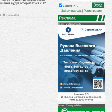
решения будут оформляться с 12
запомнить
Забыл пароль
|
Регистрация
В
|
:
10.07.2013
Реклама
Токен: 2Vtzqvntn3h
Реклама 12+
ИП Елена Евгеньевна Казинцева.
ИНН-232100449408
Токен: 2Vtzquo7Gwq