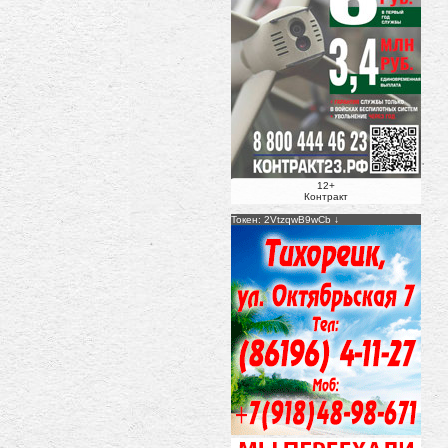
12+
Контракт
Токен: 2VtzqwB9wCb