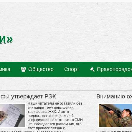
и»
мика
Общество
Спорт
Правопорядо
ифы утверждает РЭК
Вниманию ох
Наши читатели не оставили без
внимания тему повышения
тарифов на ЖКХ. И хотя
недостатка в официальной
информации на этот счет в СМИ
не наблюдается (напомним, что
этот процесс связан с
начинается не ранее