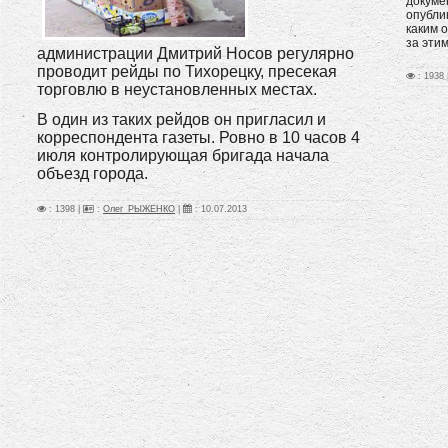
докуме
опубли
каким 
за этим
администрации Дмитрий Носов регулярно
проводит рейды по Тихорецку, пресекая
: 1938 
торговлю в неустановленных местах.
В один из таких рейдов он пригласил и
корреспондента газеты. Ровно в 10 часов 4
июля контролирующая бригада начала
объезд города.
: 1398 |
:
Олег_РЫЖЕНКО
|
:
10.07.2013