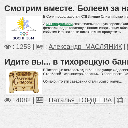
Смотрим вместе. Болеем за н
В Сочи продолжаются ХХII Зимние Олимпийские иг
А
мы продолжаем
свою телевизионную версию Олим
февраля, подготовленную нашим спортивным обоз
события Игр, которые никак нельзя пропустить.
: 1253 |
:
Александр_МАСЛЯНИК
|
Идите вы... в тихорецкую ба
В Тихорецке осталась одна баня по улице Федосеева
Столбовой - «законсервированы». В Кореновске, Ус
Обидно, что эти заведения стали убыточными...
: 4082 |
:
Наталья_ГОРДЕЕВА
|
: