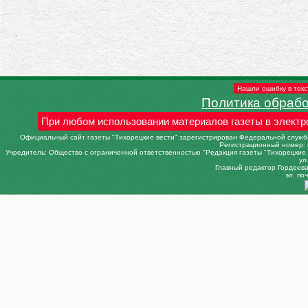
Нашли ошибку в текс
Политика обраб
При любом использовании материалов газеты в электр
Официальный сайт газеты "Тихорецкие вести" зарегистрирован Федеральной службо
Регистрационный номер: 
Учредитель: Общество с ограниченной ответственностью "Редакция газеты "Тихорецкие в
ул
Главный редактор Гордеева 
эл. поч