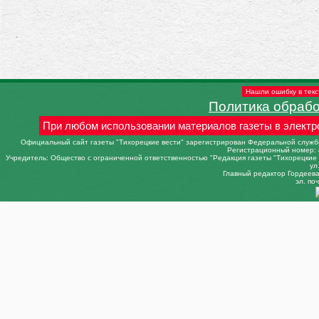
Нашли ошибку в текс
Политика обраб
При любом использовании материалов газеты в электр
Официальный сайт газеты "Тихорецкие вести" зарегистрирован Федеральной службо
Регистрационный номер: 
Учредитель: Общество с ограниченной ответственностью "Редакция газеты "Тихорецкие в
ул
Главный редактор Гордеева 
эл. поч