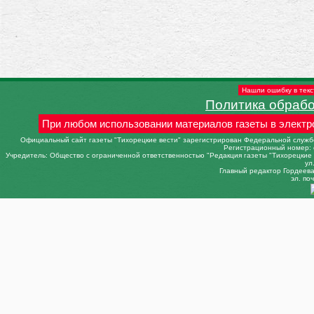
Нашли ошибку в текс
Политика обраб
При любом использовании материалов газеты в электр
Официальный сайт газеты "Тихорецкие вести" зарегистрирован Федеральной службо
Регистрационный номер: 
Учредитель: Общество с ограниченной ответственностью "Редакция газеты "Тихорецкие в
ул
Главный редактор Гордеева 
эл. поч