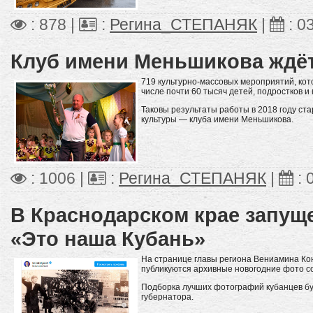
: 878 |
:
Регина_СТЕПАНЯК
|
:
0
Клуб имени Меньшикова ждёт
719 культурно-массовых мероприятий, кот
числе почти 60 тысяч детей, подростков и
Таковы результаты работы в 2018 году ст
культуры — клуба имени Меньшикова.
: 1006 |
:
Регина_СТЕПАНЯК
|
:
В Краснодарском крае запущ
«Это наша Кубань»
На странице главы региона Вениамина Конд
публикуются архивные новогодние фото со 
Подборка лучших фотографий кубанцев бу
губернатора.