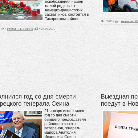
освобождения нашей
малой родины от
немецко-фашистских
захватчиков, состоится в
Тихорецком районе.
: 2986 |
:
Анатолий_
|
:
Регина_СТЕПАНЯК
|
:
22.01.2019
лнился год со дня смерти
Выездная пр
рецкого генерала Сеина
поедут в Но
21 января исполнился
год со дня смерти
бывшего председателя
районного совета
ветеранов, генерал-
майора Анатолия
Ивановича Сеина.