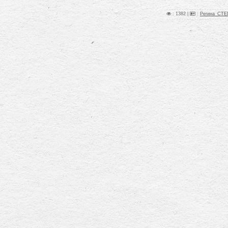
: 1382 |
:
Регина_СТ