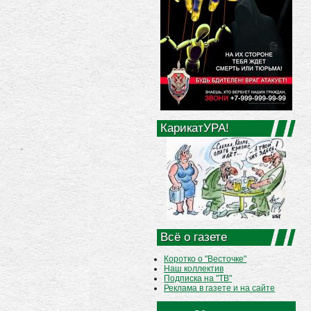
КарикатУРА!
Всё о газете
Коротко о "Весточке"
Наш коллектив
Подписка на "ТВ"
Реклама в газете и на сайте