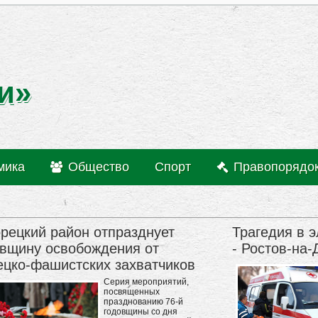
и»
мика
Общество
Спорт
Правопорядо
рецкий район отпразднует
Трагедия в 
овщину освобождения от
- Ростов-на-
ецко-фашистских захватчиков
Серия мероприятий,
посвященных
празднованию 76-й
годовщины со дня