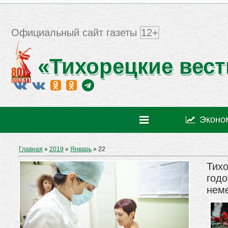
Официальный сайт газеты
12+
«Тихорецкие вест
Эконо
Главная
»
2019
»
Январь
»
22
Тихо
год
нем