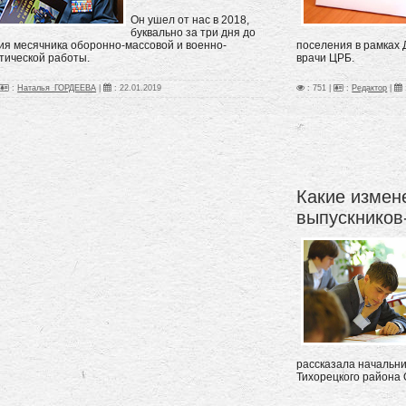
Он ушел от нас в 2018,
буквально за три дня до
ия месячника оборонно-массовой и военно-
поселения в рамках 
тической работы.
врачи ЦРБ.
:
Наталья_ГОРДЕЕВА
|
:
22.01.2019
: 751 |
:
Редактор
|
Какие измен
выпускников
рассказала начальн
Тихорецкого район