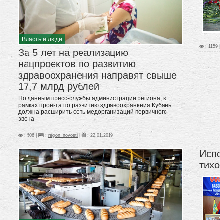
Власть и люди
: 1159 
За 5 лет на реализацию
нацпроектов по развитию
здравоохранения направят свыше
17,7 млрд рублей
По данным пресс-службы администрации региона, в
рамках проекта по развитию здравоохранения Кубань
должна расширить сеть медорганизаций первичного
звена
: 506 |
:
region_novosti
|
:
22.01.2019
Испо
тихо