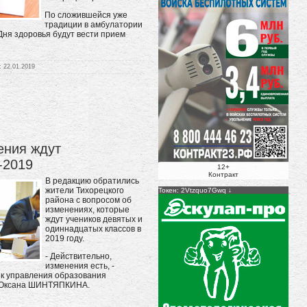
По сложившейся уже
традиции в амбулатории
Дня здоровья будут вести прием
:
22.01.2019
ения ждут
-2019
12+
Контракт
В редакцию обратились
жители Тихорецкого
Токен: 2Vtzquo7Gwq
района с вопросом об
изменениях, которые
ждут учеников девятых и
одиннадцатых классов в
2019 году.
- Действительно,
изменения есть, -
ик управления образования
а Оксана ШИНТЯПКИНА.