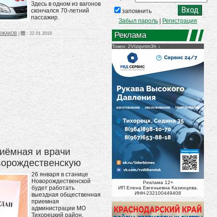
Здесь в одном из вагонов
скончался 70-летний
запомнить
пассажир.
Забыл пароль
|
Регистрация
Реклама
ВОЖАКОВ
|
:
22.01.2019
Токен: 2Vtzqvntn3h
иёмная и врачи
ворождественскую
26 января в станице
Новорождественской
Реклама 12+
будет работать
ИП Елена Евгеньевна Казинцева.
ИНН-232100449408
выездная общественная
приемная
администрации МО
Тихорецкий район.