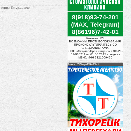
ЕПАНЯК
|
:
22.01.2019
8(918)93-74-201
(MAX, Telegram)
8(86196)7-42-01
Реклама 12+
ВОЗМОЖНЫ ПРОТИВОПОКАЗАНИЯ.
ПРОКОНСУЛЬТИРУЙТЕСЬ СО
СПЕЦИАЛИСТАМИ.
ООО «Эскулап-Про» Лицензия ЛО-23-
01-008711 от 01.06.2015 г. выдана
МЗКК. ИНН 2321009425
Токен: 2VtzqwB9wCb