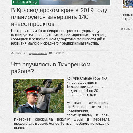
Власть и люди
В Краснодарском крае в 2019 году
открыт
планируется завершить 140
патрио
инвестпроектов
: 853 |
На территории Краснодарского края в текущем году
планируется завершить 140 инвестиционных проектов,
сообщили в региональном департаменте инвестиций и
развития малого и среднего предпринимательства.
: 676 |
:
region_novosti
|
:
22.01.2019
Что случилось в Тихорецком
районе?
Криминальные события
и происшествия в
Тихорецком районе за
неделю, с 14 по 20
января 2019 года.
Местная жительница
сообщила о том, что по
объявлению,
размещенному в сети
Интернет, оформила покупку шубы и перевела
предоплату в сумме более 99 тысяч рублей, но заказ не
пришел.