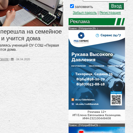
запомнить
Забыл пароль
|
Регистрация
Реклама
Токен: 2Vtzqvntn3h
 перешла на семейное
 и учится дома
являясь ученицей ОУ СОШ «Первая
ится дома.
ЕПАНЯК
|
:
04.04.2020
Реклама 12+
ИП Елена Евгеньевна Казинцева.
ИНН-232100449408
Токен: 2VtzqwB9wCb