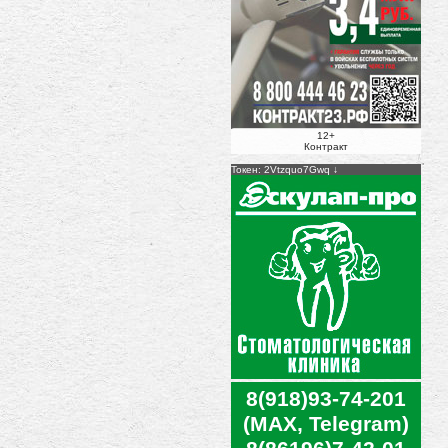
12+
Контракт
Токен: 2Vtzquo7Gwq
8(918)93-74-201
(MAX, Telegram)