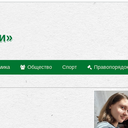
и»
мика
Общество
Спорт
Правопорядо