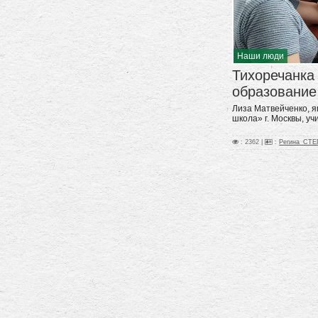
Наши люди
Тихоречанка
образование
Лиза Матвейченко, 
школа» г. Москвы, уч
: 2362 |
:
Регина_СТ