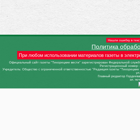
Нашли ошибку в текс
Политика обраб
При любом использовании материалов газеты в электр
Официальный сайт газеты "Тихорецкие вести" зарегистрирован Федеральной службо
Регистрационный номер: 
Учредитель: Общество с ограниченной ответственностью "Редакция газеты "Тихорецкие в
ул
Главный редактор Гордеева 
эл. поч