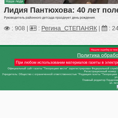
Наши люди
Лидия Пантюхова: 40 лет пол
Руководитель районного детсада празднует день рождения.
: 908 |
:
Регина_СТЕПАНЯК
|
:
2
Нашли ошибку в текс
Политика обраб
При любом использовании материалов газеты в электр
Официальный сайт газеты "Тихорецкие вести" зарегистрирован Федеральной службо
Регистрационный номер: 
Учредитель: Общество с ограниченной ответственностью "Редакция газеты "Тихорецкие в
ул
Главный редактор Гордеева 
эл. поч