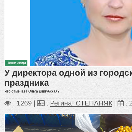
Наши люди
У директора одной из городс
праздника
Что отмечает Ольга Двигубская?
: 1269 |
:
Регина_СТЕПАНЯК
|
: