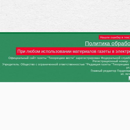
Нашли ошибку в текс
Политика обраб
При любом использовании материалов газеты в электр
Официальный сайт газеты "Тихорецкие вести" зарегистрирован Федеральной службо
Регистрационный номер: 
Учредитель: Общество с ограниченной ответственностью "Редакция газеты "Тихорецкие в
ул
Главный редактор Гордеева 
эл. поч