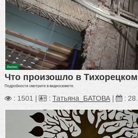
Анонс
Что произошло в Тихорецком
Подробности смотрите в видеосюжете.
: 1501 |
:
Татьяна_БАТОВА
|
:
28