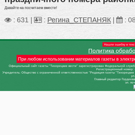
Давайте-ка посчитаем вместе!
: 631 |
:
Регина_СТЕПАНЯК
|
:
0
Нашли ошибку в текс
Политика обраб
При любом использовании материалов газеты в электр
Официальный сайт газеты "Тихорецкие вести" зарегистрирован Федеральной службо
Регистрационный номер: 
Учредитель: Общество с ограниченной ответственностью "Редакция газеты "Тихорецкие в
ул
Главный редактор Гордеева 
эл. поч