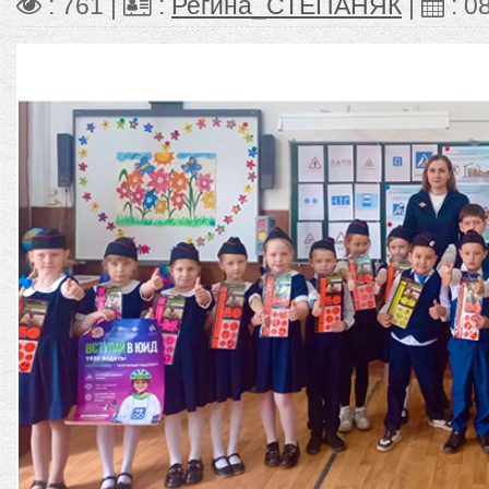
: 761 |
:
Регина_СТЕПАНЯК
|
:
0