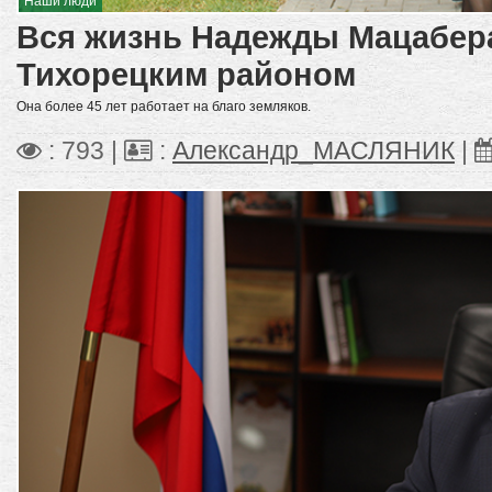
Наши люди
Вся жизнь Надежды Мацабера
Тихорецким районом
Она более 45 лет работает на благо земляков.
: 793 |
:
Александр_МАСЛЯНИК
|