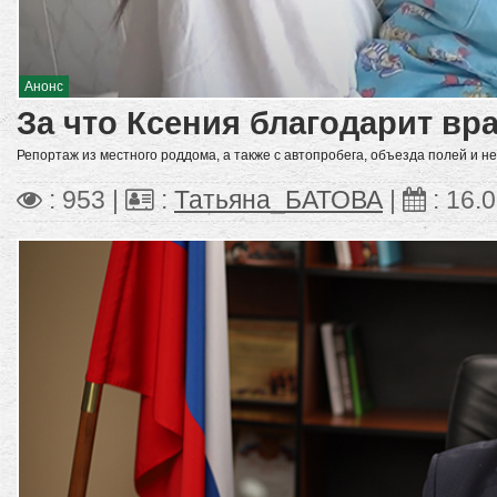
Анонс
За что Ксения благодарит вр
Репортаж из местного роддома, а также с автопробега, объезда полей и не
: 953 |
:
Татьяна_БАТОВА
|
:
16.