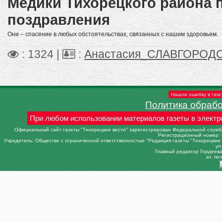
Медики Тихорецкого района
поздравления
Они – спасение в любых обстоятельствах, связанных с нашим здоровьем.
: 1324 |
:
Анастасия_СЛАВГОРОД
Нашли ошибку в текс
Политика обраб
При любом использовании материалов газеты в электр
Официальный сайт газеты "Тихорецкие вести" зарегистрирован Федеральной службо
Регистрационный номер: 
Учредитель: Общество с ограниченной ответственностью "Редакция газеты "Тихорецкие в
ул
Главный редактор Гордеева 
эл. поч