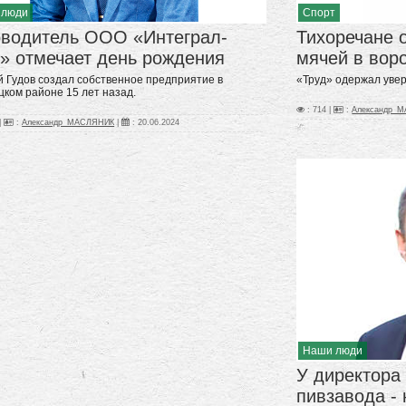
 люди
Спорт
оводитель ООО «Интеграл-
Тихоречане 
» отмечает день рождения
мячей в вор
й Гудов создал собственное предприятие в
«Труд» одержал уве
цком районе 15 лет назад.
: 714 |
:
Александр_
|
:
Александр_МАСЛЯНИК
|
:
20.06.2024
Наши люди
У директора
пивзавода -