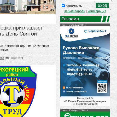
запомнить
Забыл пароль
|
Регистрация
Реклама
Токен: 2Vtzqvntn3h
ецка приглашают
ть День Святой
ые отмечают один из 12 главных
ников.
ТОВА
|
:
20.06.2024
Реклама 12+
ИП Елена Евгеньевна Казинцева.
ИНН-232100449408
Токен: 2Vtzquo7Gwq