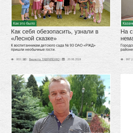
Как это было
Казач
Как себя обезопасить, узнали в
На с
«Лесной сказке»
нем
К воспитанникам детского сада № 93 ОАО «РЖД»
Городс
пришли необычные гости.
районе
: 803 |
:
Виолетта_ГАВРИЛЕНКО
|
:
20.06.2024
: 997 |