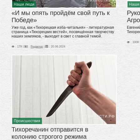
Наши люди
Наши
«И мы опять пройдём свой путь к
Рук
Победе»
Агро
Уже год, как «Тихорецкая изба-читальня» - литературная
Евгени
страница «Тихорецких вестей», посвящённая творчеству
Тихоре
наших земляков, - выходит в свет с главной темой.
: 1008 
: 179 |
:
Редактор
|
:
20.06.2024
Происшествия
Тихоречанин отправится в
колонию строгого режима