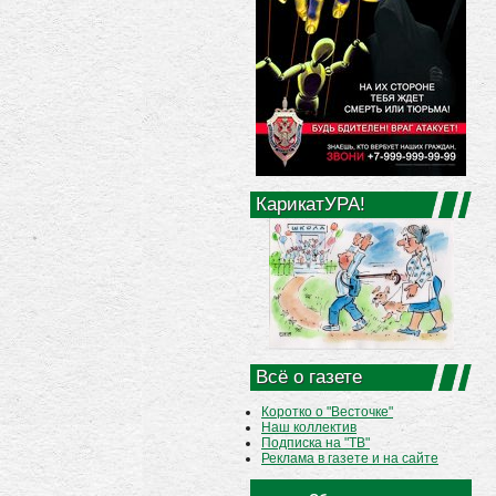
КарикатУРА!
Всё о газете
Коротко о "Весточке"
Наш коллектив
Подписка на "ТВ"
Реклама в газете и на сайте