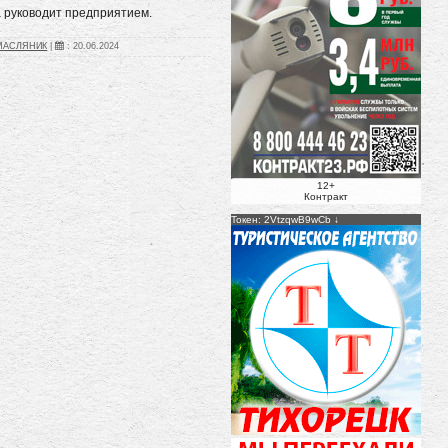
а руководит предприятием.
_МАСЛЯНИК
|
:
20.06.2024
12+
Контракт
Токен: 2VtzqwB9wCb