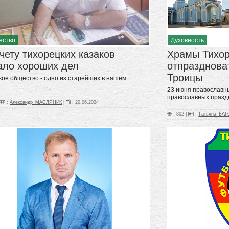
ество
Духовность
чету тихорецких казаков
Храмы Тихор
ало хороших дел
отпразднова
Троицы
кое общество - одно из старейших в нашем
.
23 июня православн
православных празд
:
Александр_МАСЛЯНИК
|
:
20.06.2024
: 802 |
:
Татьяна_БА