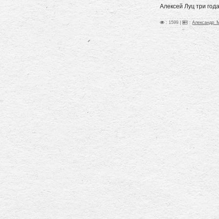
Алексей Луц три год
: 1599 |
:
Александр