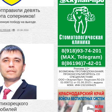
отправили девять
ота соперников!
ренную победу на выезде.
МАСЛЯНИК
|
:
20.06.2024
8(918)93-74-201
(MAX, Telegram)
8(86196)7-42-01
Реклама 12+
ВОЗМОЖНЫ ПРОТИВОПОКАЗАНИЯ.
ПРОКОНСУЛЬТИРУЙТЕСЬ СО
СПЕЦИАЛИСТАМИ.
ООО «Эскулап-Про» Лицензия ЛО-23-
01-008711 от 01.06.2015 г. выдана
МЗКК. ИНН 2321009425
 тихорецкого
 юбилей