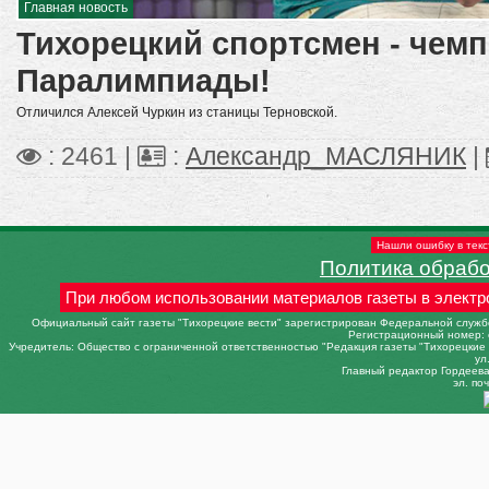
Главная новость
Тихорецкий спортсмен - чем
Паралимпиады!
Отличился Алексей Чуркин из станицы Терновской.
: 2461 |
:
Александр_МАСЛЯНИК
|
Нашли ошибку в текс
Политика обраб
При любом использовании материалов газеты в электр
Официальный сайт газеты "Тихорецкие вести" зарегистрирован Федеральной службо
Регистрационный номер: 
Учредитель: Общество с ограниченной ответственностью "Редакция газеты "Тихорецкие в
ул
Главный редактор Гордеева 
эл. поч