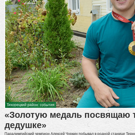
Тихорецкий район: события
«Золотую медаль посвящаю 
дедушке»
Паралимпийский чемпион Алексей Чуркин побывал в родной станице Терно