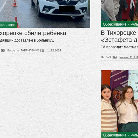
Образование и кул
сшествия
В Тихорецке
хорецке сбили ребенка
«Эстафета д
давший доставлен в больницу.
Её проводит местная
|
:
Виолетта_ГАВРИЛЕНКО
|
:
11.12.2024
: 579 |
:
Регина_СТЕ
Образование и кул