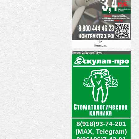
12+
Контракт
Токен: 2Vtzquo7Gwq
8(918)93-74-201
(MAX, Telegram)