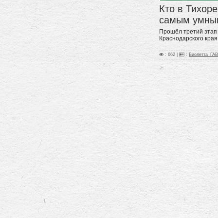
Кто в Тихор
самым умны
Прошёл третий этап
Краснодарского края
: 662 |
:
Виолетта_ГА