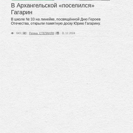
В Архангельской «поселился»
Гагарин
В школе № 33 на линейке, посвящённой Дню Героев
Отечества, открыли памятную доску Юрию Гагарину.
: 643 |
:
Регина_СТЕПАНЯК
|
:
11.12.2024