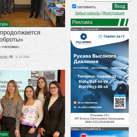
запомнить
Забыл пароль
|
Регистрация
Реклама
ьтура
Токен: 2Vtzqvntn3h
 продолжается
оброты»
 «чеховка».
ПАНЯК
|
:
11.12.2024
Реклама 12+
ИП Елена Евгеньевна Казинцева.
ИНН-232100449408
Токен: 2VtzqwB9wCb
ьтура