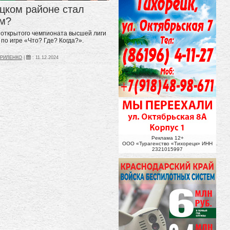
ецком районе стал
м?
 открытого чемпионата высшей лиги
 по игре «Что? Где? Когда?».
ВРИЛЕНКО
|
:
11.12.2024
Реклама 12+
ООО «Турагенство «Тихорецк» ИНН
2321015997