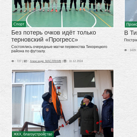
Спорт
Прои
Без потерь очков идёт только
В Ти
терновский «Прогресс»
Постра
Состоялись очередные матчи первенства Тихорецкого
: 1429 
района по футзалу.
: 727 |
:
Александр_МАСЛЯНИК
|
:
11.12.2024
ЖКХ, благоустройство