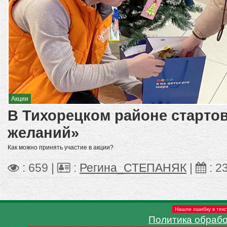
Акции
В Тихорецком районе старто
желаний»
Как можно принять участие в акции?
: 659 |
:
Регина_СТЕПАНЯК
|
:
2
Нашли ошибку в текс
Политика обраб