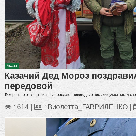
Акции
Казачий Дед Мороз поздрави
передовой
Тихоречане отвозят лично и передают новогодние посылки участникам сп
: 614 |
:
Виолетта_ГАВРИЛЕНКО
|