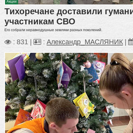
Акции
Тихоречане доставили гуман
участникам СВО
Его собрали неравнодушные земляки разных поколений.
: 831 |
:
Александр_МАСЛЯНИК
|