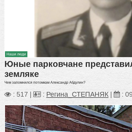
Наши люди
Юные парковчане представи
земляке
Чем запомнился потомкам Александр Абдулин?
: 517 |
:
Регина_СТЕПАНЯК
|
:
0