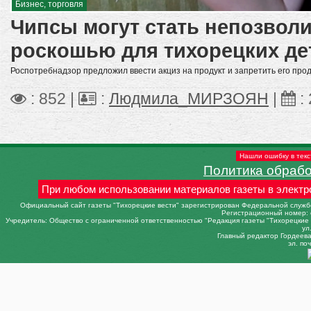
Бизнес, торговля
Чипсы могут стать непозвол
роскошью для тихорецких де
Роспотребнадзор предложил ввести акциз на продукт и запретить его пр
: 852 |
:
Людмила_МИРЗОЯН
|
:
Нашли ошибку в текс
Политика обраб
При любом использовании материалов газеты в электр
Официальный сайт газеты "Тихорецкие вести" зарегистрирован Федеральной службо
Регистрационный номер: 
Учредитель: Общество с ограниченной ответственностью "Редакция газеты "Тихорецкие в
ул
Главный редактор Гордеева 
эл. поч