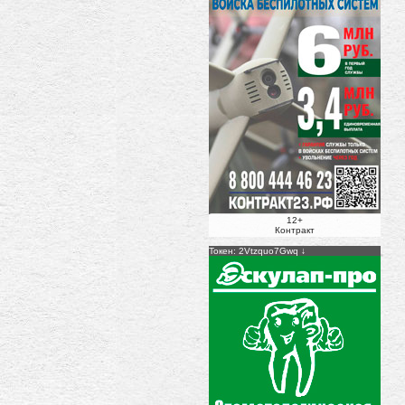
12+
Контракт
Токен: 2Vtzquo7Gwq