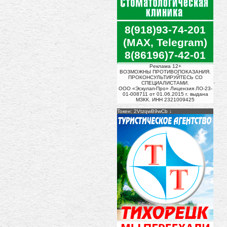
8(918)93-74-201
(MAX, Telegram)
8(86196)7-42-01
Реклама 12+
ВОЗМОЖНЫ ПРОТИВОПОКАЗАНИЯ.
ПРОКОНСУЛЬТИРУЙТЕСЬ СО
СПЕЦИАЛИСТАМИ.
ООО «Эскулап-Про» Лицензия ЛО-23-
01-008711 от 01.06.2015 г. выдана
МЗКК. ИНН 2321009425
Токен: 2VtzqwB9wCb