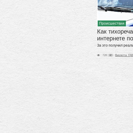
Происшествия
Как тихореч
интернете п
За это получил реа
: 728 |
:
Виолетта_ГА