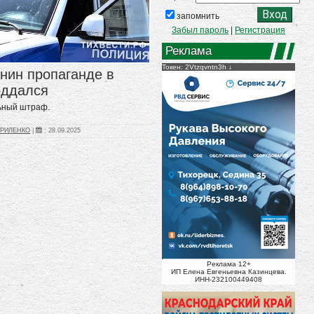
запомнить
Забыл пароль
|
Регистрация
Реклама
Токен: 2Vtzqvntn3h
анин пропаганде в
оддался
льный штраф.
ВРИЛЕНКО
|
:
28.09.2025
Реклама 12+
ИП Елена Евгеньевна Казинцева.
ИНН-232100449408