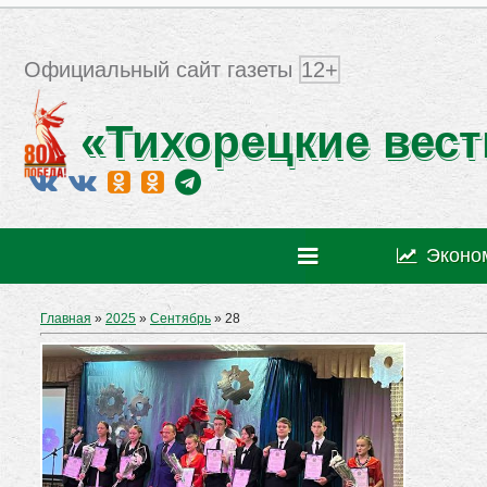
Официальный сайт газеты
12+
«Тихорецкие вест
Эконо
Главная
»
2025
»
Сентябрь
»
28