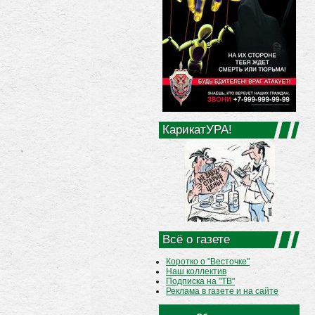
КарикатУРА!
Всё о газете
Коротко о "Весточке"
Наш коллектив
Подписка на "ТВ"
Реклама в газете и на сайте